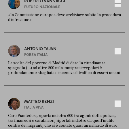
ROBERTO VANNACCI
FUTURO NAZIONALE
«la Commissione europea deve archiviare subito la procedura
d’infrazione»
FONTE
DATA
Ansa
28 LUGLIO 2026
ANTONIO TAJANI
FORZA ITALIA
La scelta del governo di Madrid di dare la cittadinanza
spagnola (...) ad oltre 500 mila immigrati irregolari è
profondamente sbagliata e incentiva il traffico di esseri umani
FONTE
DATA
X
30 LUGLIO
MATTEO RENZI
ITALIA VIVA
Caro Piantedosi, riporta indietro 600 tra agenti della polizia,
tra finanzieri e carabinieri, riportali indietro da quell’inutile
centro dei migranti, che ci è costato quasi un miliardo di euro