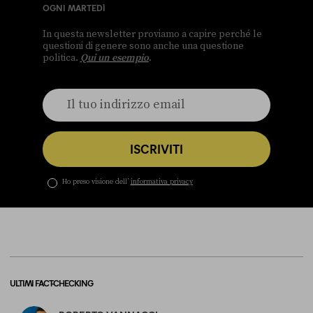
OGNI MARTEDÌ
In questa newsletter proviamo a capire perché le
questioni di genere sono anche una questione
politica.
Qui un esempio
.
ISCRIVITI
Ho preso visione dell’
informativa privacy
ULTIMI FACT-CHECKING