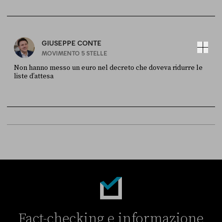
FONTE
DATA
Sky Live In
6 LUGLIO
GIUSEPPE CONTE
MOVIMENTO 5 STELLE
Non hanno messo un euro nel decreto che doveva ridurre le
liste d’attesa
FONTE
DATA
Sky Live In
6 LUGLIO
Fact-checking e informazione