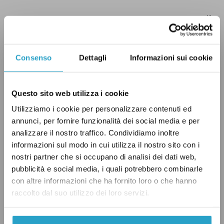
Consenso
Dettagli
Informazioni sui cookie
Questo sito web utilizza i cookie
Utilizziamo i cookie per personalizzare contenuti ed
annunci, per fornire funzionalità dei social media e per
analizzare il nostro traffico. Condividiamo inoltre
Grafico 3. Andamento del rendimento dei Btp
informazioni sul modo in cui utilizza il nostro sito con i
nostri partner che si occupano di analisi dei dati web,
italiani a 10 anni negli ultimi 6 mesi – Fonte: Il
pubblicità e social media, i quali potrebbero combinarle
Sole 24 Ore
con altre informazioni che ha fornito loro o che hanno
raccolto dal suo utilizzo dei loro servizi.