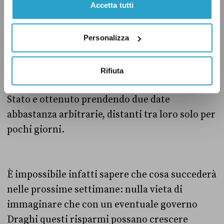
Accetta tutti
Secondo le stime dell’Ocpi, la differenza tra
Personalizza
questi due scenari è di un risparmio di un
miliardo di euro. Ma come è evidente dalla
spiegazione vista sopra, si tratta di un
Rifiuta
risparmio del tutto teorico per le casse dello
Stato e ottenuto prendendo due date
abbastanza arbitrarie, distanti tra loro solo per
pochi giorni.
È impossibile infatti sapere che cosa succederà
nelle prossime settimane: nulla vieta di
immaginare che con un eventuale governo
Draghi questi risparmi possano crescere