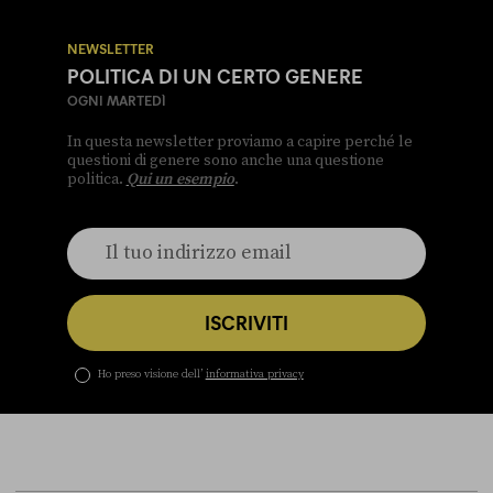
NEWSLETTER
POLITICA DI UN CERTO GENERE
OGNI MARTEDÌ
In questa newsletter proviamo a capire perché le
questioni di genere sono anche una questione
politica.
Qui un esempio
.
ISCRIVITI
Ho preso visione dell’
informativa privacy