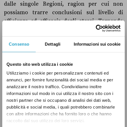
dalle singole Regioni, ragion per cui non
possiamo trarre conclusioni sul livello di
efficienza ed efficacia degli stessi. Tornando
alla dichiarazione, i calcoli della
Confcommercio dicono proprio quanto
Consenso
Dettagli
Informazioni sui cookie
riportato da Maroni, “Vero”!
Questo sito web utilizza i cookie
Utilizziamo i cookie per personalizzare contenuti ed
ECONOMIA
LEGA NORD
LOMBARDIA
annunci, per fornire funzionalità dei social media e per
SPESA PUBBLICA
VERO
analizzare il nostro traffico. Condividiamo inoltre
informazioni sul modo in cui utilizza il nostro sito con i
nostri partner che si occupano di analisi dei dati web,
pubblicità e social media, i quali potrebbero combinarle
con altre informazioni che ha fornito loro o che hanno
raccolto dal suo utilizzo dei loro servizi.
CONDIVIDI