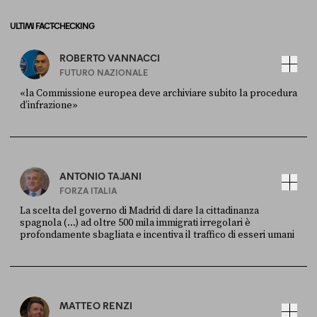
ULTIMI FACT-CHECKING
ROBERTO VANNACCI
FUTURO NAZIONALE
«la Commissione europea deve archiviare subito la procedura
d’infrazione»
FONTE
DATA
Ansa
28 LUGLIO 2026
ANTONIO TAJANI
FORZA ITALIA
La scelta del governo di Madrid di dare la cittadinanza
spagnola (...) ad oltre 500 mila immigrati irregolari è
profondamente sbagliata e incentiva il traffico di esseri umani
FONTE
DATA
X
30 LUGLIO
MATTEO RENZI