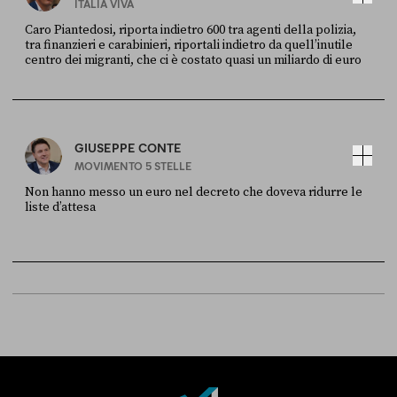
ITALIA VIVA
Caro Piantedosi, riporta indietro 600 tra agenti della polizia,
tra finanzieri e carabinieri, riportali indietro da quell’inutile
centro dei migranti, che ci è costato quasi un miliardo di euro
FONTE
DATA
Sky Live In
6 LUGLIO
GIUSEPPE CONTE
MOVIMENTO 5 STELLE
Non hanno messo un euro nel decreto che doveva ridurre le
liste d’attesa
FONTE
DATA
Sky Live In
6 LUGLIO