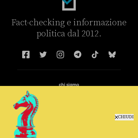
Fact-checking e informazione
politica dal 2012.
chi siamo
manifesto
redazione
progetti
lavora con noi
CHIUDI
contattaci