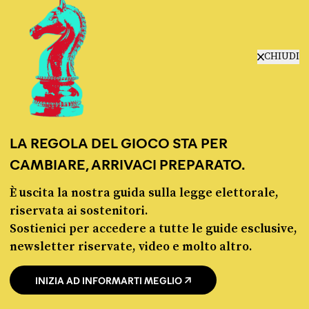
Fact-checking e informazione
politica dal 2012.
CHIUDI
LA REGOLA DEL GIOCO STA PER
chi siamo
CAMBIARE, ARRIVACI PREPARATO.
manifesto
redazione
È uscita la nostra guida sulla legge elettorale,
progetti
riservata ai sostenitori.
lavora con noi
Sostienici per accedere a tutte le guide esclusive,
contattaci
newsletter riservate, video e molto altro.
INIZIA AD INFORMARTI MEGLIO