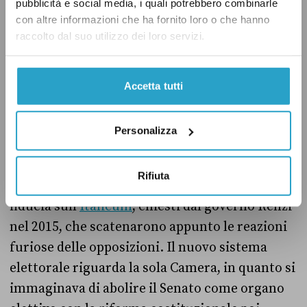
però,
la coalizione di maggioranza (Dc-Pli-Pri-
pubblicità e social media, i quali potrebbero combinarle
Psdi) sfiorò ma non raggiunse il 50% dei voti
e
con altre informazioni che ha fornito loro o che hanno
raccolto dal suo utilizzo dei loro servizi.
la legge
fu abrogata
prima delle successive
elezioni con
la legge 615 del 31/7/54.
Accetta tutti
L’Italicum
Personalizza
Rifiuta
Il terzo caso è quello dei già citati tre voti di
fiducia sull’
Italicum
, chiesti dal governo Renzi
nel 2015, che scatenarono appunto le reazioni
furiose delle opposizioni. Il nuovo sistema
elettorale riguarda la sola Camera, in quanto si
immaginava di abolire il Senato come organo