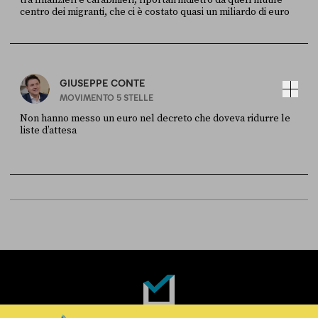
tra finanzieri e carabinieri, riportali indietro da quell’inutile
centro dei migranti, che ci è costato quasi un miliardo di euro
FONTE
DATA
Sky Live In
6 LUGLIO
GIUSEPPE CONTE
MOVIMENTO 5 STELLE
Non hanno messo un euro nel decreto che doveva ridurre le
liste d’attesa
FONTE
DATA
Sky Live In
6 LUGLIO