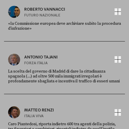
ROBERTO VANNACCI
FUTURO NAZIONALE
«la Commissione europea deve archiviare subito la procedura
d’infrazione»
FONTE
DATA
Ansa
28 LUGLIO 2026
ANTONIO TAJANI
FORZA ITALIA
La scelta del governo di Madrid di dare la cittadinanza
spagnola (...) ad oltre 500 mila immigrati irregolari è
profondamente sbagliata e incentiva il traffico di esseri umani
FONTE
DATA
X
30 LUGLIO
MATTEO RENZI
ITALIA VIVA
Caro Piantedosi, riporta indietro 600 tra agenti della polizia,