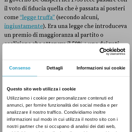
il voto di fiducia
quella che è passata ai posteri
come
“legge truffa”
(secondo alcuni,
ingiustamente
). Era una legge che introduceva
un premio di maggioranza al partito o
coalizione che otteneva il 50% + uno dei voti.
Tale partito/coalizione avrebbe ottenuto il 65%
dei seggi parlamentari. In quel caso, De
Consenso
Dettagli
Informazioni sui cookie
Gasperi chiese ed ottenne la fiducia sia alla
Camera che al Senato.
Questo sito web utilizza i cookie
Utilizziamo i cookie per personalizzare contenuti ed
La memoria di premi di maggioranza usati per
annunci, per fornire funzionalità dei social media e per
analizzare il nostro traffico. Condividiamo inoltre
insediare regimi dittatoriali era fresca e le
informazioni sul modo in cui utilizza il nostro sito con i
opposizioni insorsero. In quella circostanza
nostri partner che si occupano di analisi dei dati web,