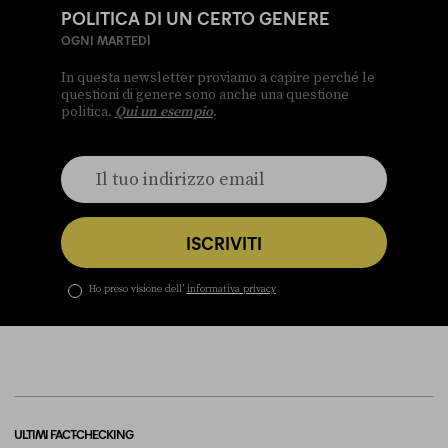
POLITICA DI UN CERTO GENERE
OGNI MARTEDÌ
In questa newsletter proviamo a capire perché le
questioni di genere sono anche una questione
politica.
Qui un esempio
.
ISCRIVITI
Ho preso visione dell’
informativa privacy
ULTIMI FACT-CHECKING