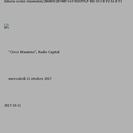
fiducia-come-mussolini/286869/287485?ref=RHPPLF-BH-I0-C8-P2-S1.8-T1
“Circo Massimo”, Radio Capital
mercoledì 11 ottobre 2017
2017-10-11