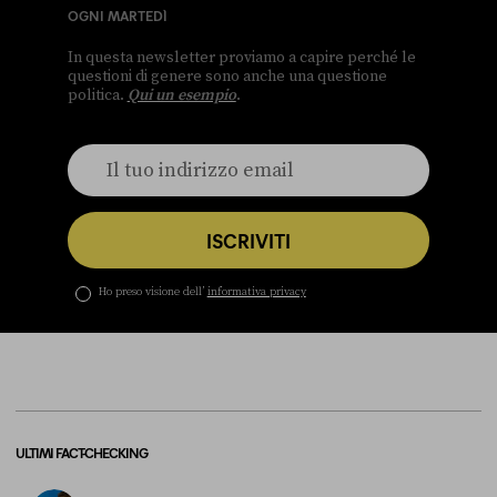
OGNI MARTEDÌ
In questa newsletter proviamo a capire perché le
questioni di genere sono anche una questione
politica.
Qui un esempio
.
ISCRIVITI
Ho preso visione dell’
informativa privacy
ULTIMI FACT-CHECKING