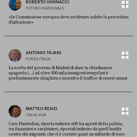
ROBERTO VANNACCI
FUTURO NAZIONALE
«la Commissione europea deve archiviare subito la procedura
d’infrazione»
FONTE
DATA
Ansa
28 LUGLIO 2026
ANTONIO TAJANI
FORZA ITALIA
La scelta del governo di Madrid di dare la cittadinanza
spagnola (...) ad oltre 500 mila immigrati irregolari è
profondamente sbagliata e incentiva il traffico di esseri umani
FONTE
DATA
X
30 LUGLIO
MATTEO RENZI
ITALIA VIVA
Caro Piantedosi, riporta indietro 600 tra agenti della polizia,
tra finanzieri e carabinieri, riportali indietro da quell’inutile
centro dei migranti, che ci è costato quasi un miliardo di euro