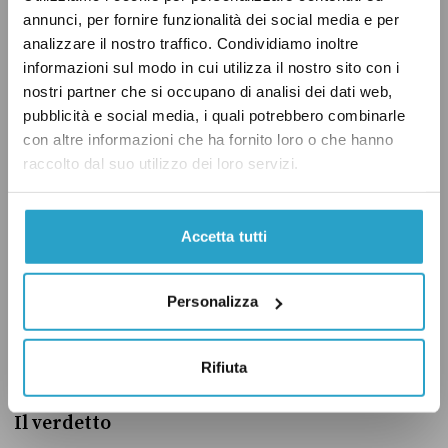
deputato leghista.
annunci, per fornire funzionalità dei social media e per
analizzare il nostro traffico. Condividiamo inoltre
Anche in questo caso bisogna però fare una
informazioni sul modo in cui utilizza il nostro sito con i
precisazione: come
abbiamo spiegato
in
nostri partner che si occupano di analisi dei dati web,
pubblicità e social media, i quali potrebbero combinarle
passato relativamente alla disoccupazione
con altre informazioni che ha fornito loro o che hanno
giovanile nel Meridione, questo non significa
raccolto dal suo utilizzo dei loro servizi.
che quasi un giovane under 24 su tre non trovi
lavoro in Italia e sia disoccupato. Significa che
Accetta tutti
solo tra coloro che cercano lavoro – che nella
fascia di età 15-24 anni sono una minoranza,
vista la grande quantità di studenti presenti in
Personalizza
questa fascia demografica – uno su tre non lo
trova.
Rifiuta
Il verdetto