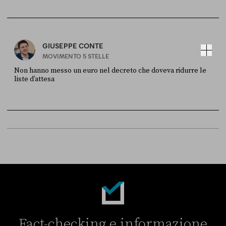
FONTE
DATA
Sky Live In
6 LUGLIO
GIUSEPPE CONTE
MOVIMENTO 5 STELLE
Non hanno messo un euro nel decreto che doveva ridurre le
liste d’attesa
FONTE
DATA
Sky Live In
6 LUGLIO
Fact-checking e informazione