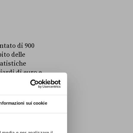
ntato di 900
ito delle
atistiche
iardi di euro e
opea (AMECO).
niziale di 1.371
Informazioni sui cookie
ento complessivo è
nzialmente
l media e per analizzare il