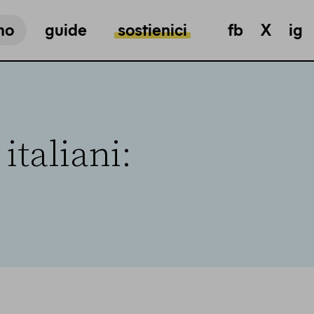
mo
guide
sostienici
fb
X
ig
italiani: