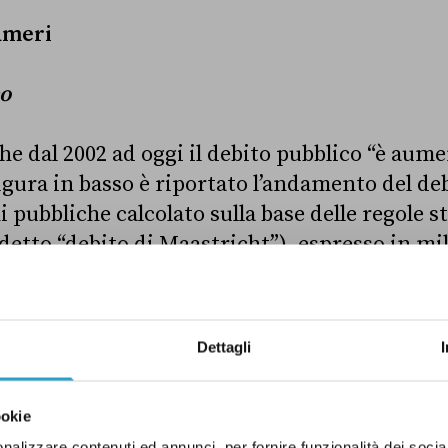
umeri
co
he dal 2002 ad oggi il debito pubblico “è aume
figura in basso è riportato l’andamento del deb
pubbliche calcolato sulla base delle regole st
detto “debito di Maastricht”), espresso in mil
base macroeconomico della Commissione Eur
re il debito cresce costantemente dal valore i
Dettagli
, fino ai 2.266,4 miliardi di fine 2017. L’aum
. Il dato riportato da Salvini è dunque sosta
ookie
nalizzare contenuti ed annunci, per fornire funzionalità dei socia