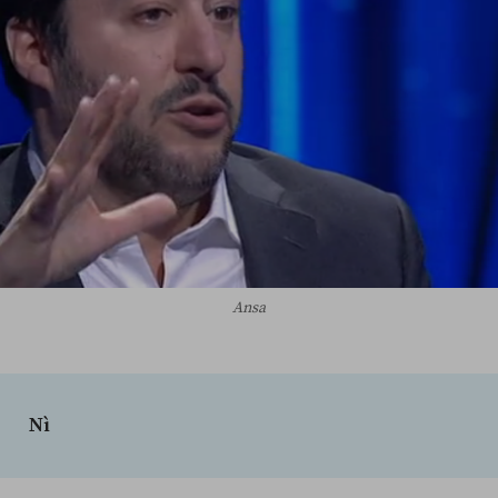
Ansa
Nì