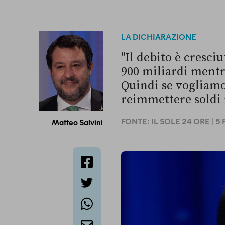
LA DICHIARAZIONE
"Il debito è cresciu
900 miliardi mentre
Quindi se vogliamo
reimmettere soldi 
FONTE:
IL SOLE 24 ORE
| 5
Matteo Salvini
facebook
twitter
whatsapp