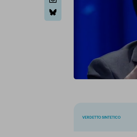
email
bluesky
VERDETTO SINTETICO