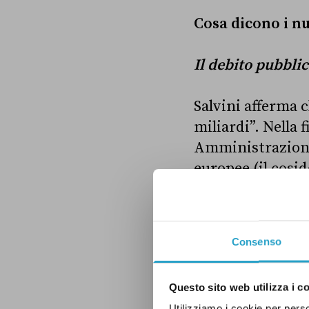
Cosa dicono i n
Il debito pubbli
Salvini afferma c
miliardi”. Nella 
Amministrazioni 
europee (il cosid
tratto dal data
Come si può vede
Consenso
miliardi del 2002
di 894,7 miliardi
Questo sito web utilizza i c
corretto.
Utilizziamo i cookie per perso