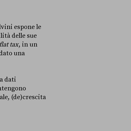
lvini espone le
lità delle sue
flat tax
, in un
 dato una
a dati
ontengono
ale, (de)crescita