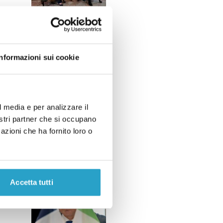
Informazioni sui cookie
l media e per analizzare il
nostri partner che si occupano
azioni che ha fornito loro o
Accetta tutti