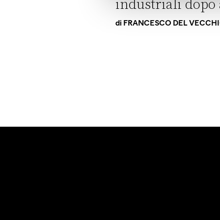
industriali dopo 
di
FRANCESCO DEL VECCH
Italia e Francia riavvicinano i