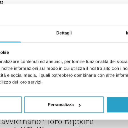
IO
io di Meloni a Londra
la Via della Seta in Italia
Dettagli
IO
ookie
Seta in Italia
nalizzare contenuti ed annunci, per fornire funzionalità dei socia
inoltre informazioni sul modo in cui utilizza il nostro sito con i 
storia dei soldati ucraini
icità e social media, i quali potrebbero combinarle con altre inform
ia
lizzo dei loro servizi.
IO
dati ucraini addestrati in Italia
Personalizza
riavvicinano i loro rapporti