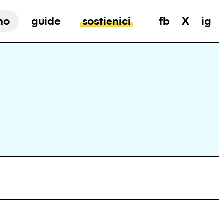
mo
guide
sostienici
fb
X
ig