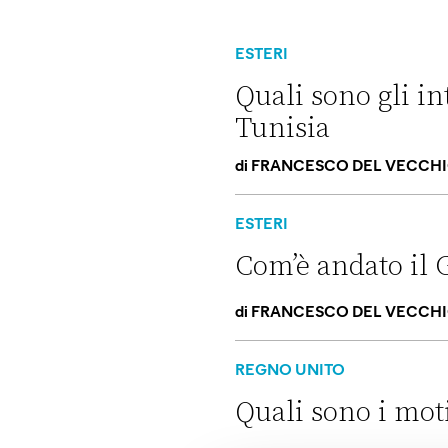
ESTERI
Quali sono gli in
Tunisia
di
FRANCESCO DEL VECCH
Quali sono gli interessi del g
ESTERI
Com’è andato il 
di
FRANCESCO DEL VECCH
Com’è andato il G7 di Meloni
REGNO UNITO
Quali sono i mot