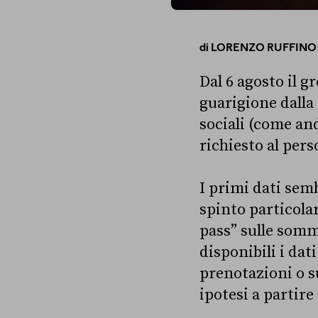
di
LORENZO RUFFINO
Dal 6 agosto il g
guarigione dalla 
sociali (come and
richiesto al pers
I primi dati sem
spinto particola
pass” sulle som
disponibili i dat
prenotazioni o s
ipotesi a partire