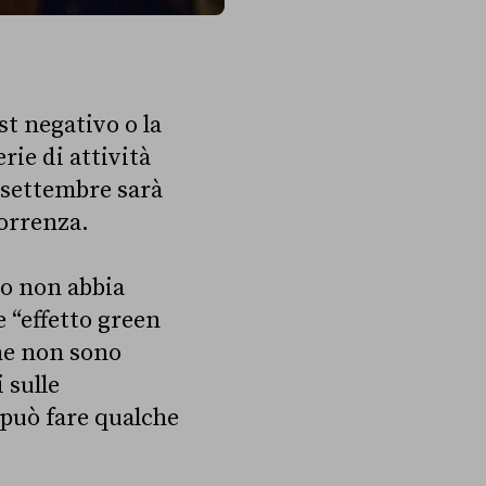
st negativo o la
rie di attività
a settembre sarà
correnza.
go non abbia
 “effetto green
he non sono
 sulle
 può fare qualche