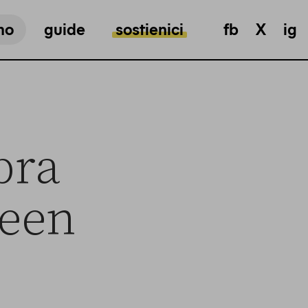
mo
guide
sostienici
fb
X
ig
bra
reen