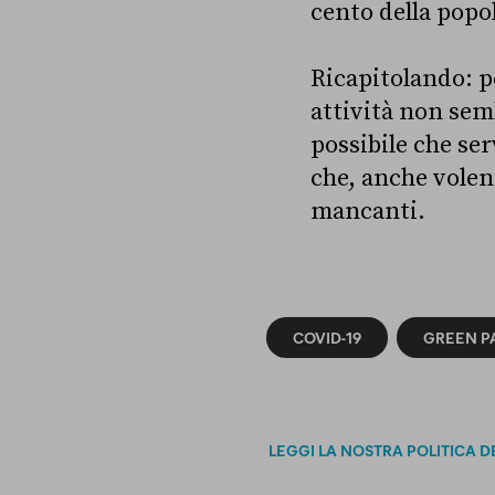
cento della popo
Ricapitolando: p
attività non sem
possibile che se
che, anche volen
mancanti.
COVID-19
GREEN P
LEGGI LA NOSTRA POLITICA D