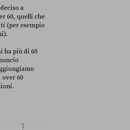
deciso a
r 60, quelli che
iti (per esempio
i).
 ha più di 60
nnuncio
 Aggiungiamo
li over 60
ioni.