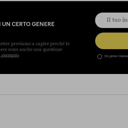
DI UN CERTO GENERE
etter proviamo a capire perché le
enere sono anche una questione
 esempio
.
Ho preso visione