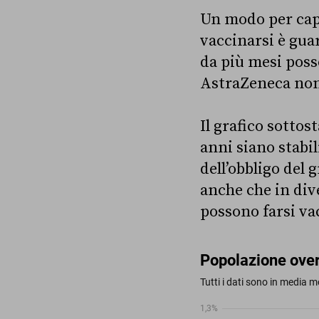
Un modo per capi
vaccinarsi è guar
da più mesi poss
AstraZeneca non 
Il grafico sotto
anni siano stabi
dell’obbligo del
anche che in div
possono farsi va