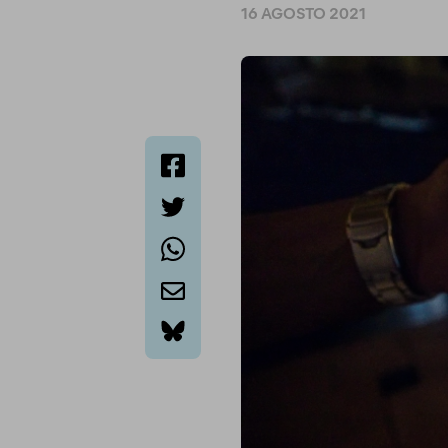
16 AGOSTO 2021
facebook
twitter
whatsapp
email
bluesky