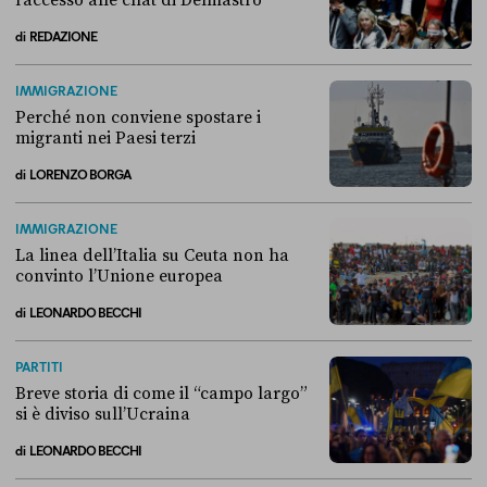
l’accesso alle chat di Delmastro
di
REDAZIONE
Alla fine, la Camera ha negato l’accesso alle chat di Delmastro
IMMIGRAZIONE
Perché non conviene spostare i
migranti nei Paesi terzi
di
LORENZO BORGA
Perché non conviene spostare i migranti nei Paesi terzi
IMMIGRAZIONE
La linea dell’Italia su Ceuta non ha
convinto l’Unione europea
di
LEONARDO BECCHI
La linea dell’Italia su Ceuta non ha convinto l’Unione europea
PARTITI
Breve storia di come il “campo largo”
si è diviso sull’Ucraina
di
LEONARDO BECCHI