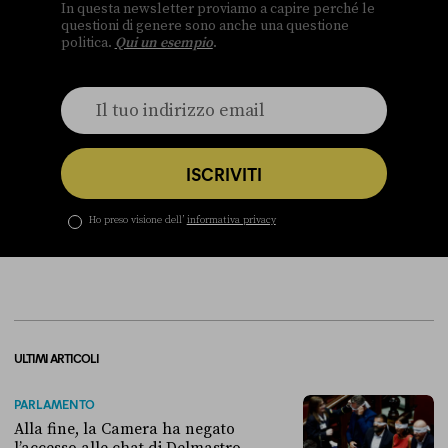
In questa newsletter proviamo a capire perché le
questioni di genere sono anche una questione
politica.
Qui un esempio
.
ISCRIVITI
Ho preso visione dell’
informativa privacy
ULTIMI ARTICOLI
PARLAMENTO
Alla fine, la Camera ha negato