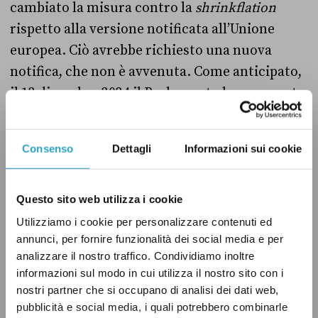
cambiato la misura contro la
shrinkflation
rispetto alla versione notificata all’Unione
europea. Ciò avrebbe richiesto una nuova
notifica, che non è avvenuta. Come anticipato,
il 12 dicembre 2024 il Parlamento ha approvato
definitivamente la legge che contiene la
misura, in violazione delle regole che
Consenso
Dettagli
Informazioni sui cookie
disciplinano la procedura TRIS, poiché non ha
rispettato la prevista sospensione. Questa
stessa violazione è stata commessa dal
Questo sito web utilizza i cookie
governo italiano anche riguardo alla legge che
Utilizziamo i cookie per personalizzare contenuti ed
annunci, per fornire funzionalità dei social media e per
vieta la carne coltivata, approvata prima della
analizzare il nostro traffico. Condividiamo inoltre
fine del periodo di
standstill
, come attestato
informazioni sul modo in cui utilizza il nostro sito con i
dalla
Commissione europea
il 29 gennaio 2024.
nostri partner che si occupano di analisi dei dati web,
pubblicità e social media, i quali potrebbero combinarle