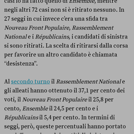
casi lo ha fatto quello di
Ensemble
, mentre
negli altri 72 casi non si è ritirato nessuno. In
27 seggi in cui invece c’era una sfida tra
Nouveau Front Populaire
,
Rassemblement
National
e i
Républicains
, i candidati di sinistra
si sono ritirati. La scelta di ritirarsi dalla corsa
per favorire un altro candidato è chiamata
“desistenza”.
Al
secondo turno
il
Rassemblement National
e
gli alleati hanno ottenuto il 37,1 per cento dei
voti, il
Nouveau Front Populaire
il 25,8 per
cento,
Ensemble
il 24,5 per cento e i
Républicains
il 5,4 per cento. In termini di
seggi, però, queste percentuali hanno portato