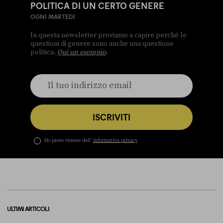
POLITICA DI UN CERTO GENERE
OGNI MARTEDÌ
In questa newsletter proviamo a capire perché le
questioni di genere sono anche una questione
politica.
Qui un esempio
.
ISCRIVITI
Ho preso visione dell’
informativa privacy
ULTIMI ARTICOLI