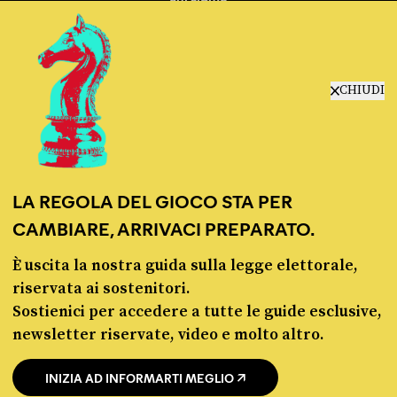
manifesto
redazione
progetti
lavora con noi
CHIUDI
contattaci
LA REGOLA DEL GIOCO STA PER
CAMBIARE, ARRIVACI PREPARATO.
È uscita la nostra guida sulla legge elettorale,
© Pagella Politica 2012 - 2026
riservata ai sostenitori.
Sostienici per accedere a tutte le guide esclusive,
Pagella Politica è una testata registrata presso il Tribunale di Milano, n. 55 del 8
newsletter riservate, video e molto altro.
marzo 2021. ISSN 2974-9387
INIZIA AD INFORMARTI MEGLIO
Privacy policy
Cookie policy