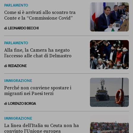
PARLAMENTO
Come si è arrivati allo scontro tra
Conte e la “Commissione Covid”
di
LEONARDO BECCHI
Come si è arrivati allo scontro tra Conte e la “Commissione Covid”
PARLAMENTO
Alla fine, la Camera ha negato
l’accesso alle chat di Delmastro
di
REDAZIONE
Alla fine, la Camera ha negato l’accesso alle chat di Delmastro
IMMIGRAZIONE
Perché non conviene spostare i
migranti nei Paesi terzi
di
LORENZO BORGA
Perché non conviene spostare i migranti nei Paesi terzi
IMMIGRAZIONE
La linea dell’Italia su Ceuta non ha
convinto l’Unione europea