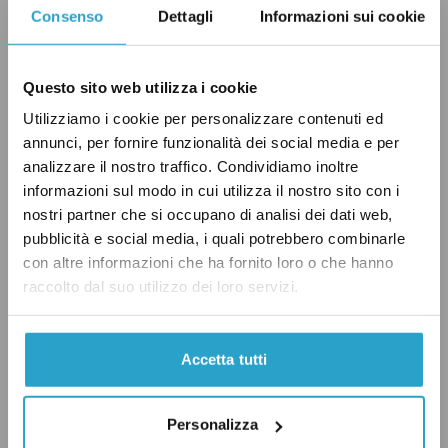
Consenso
Dettagli
Informazioni sui cookie
segretario del Partito comunista, carica che
ricopriva da 13 anni.
Rizzo rimarrà presidente
onorario del partito e sarà sostituito alla
Questo sito web utilizza i cookie
segreteria da Alberto Lombardo, professore
Utilizziamo i cookie per personalizzare contenuti ed
dell’Università di Palermo (
Open
).
annunci, per fornire funzionalità dei social media e per
analizzare il nostro traffico. Condividiamo inoltre
informazioni sul modo in cui utilizza il nostro sito con i
nostri partner che si occupano di analisi dei dati web,
pubblicità e social media, i quali potrebbero combinarle
RASSEGNA POLITICA
con altre informazioni che ha fornito loro o che hanno
raccolto dal suo utilizzo dei loro servizi.
Accetta tutti
CONDIVIDI
twitter
email
bluesky
facebook
whatsapp
Personalizza
LEGGI LA NOSTRA POLITICA DELLE CORREZIONI