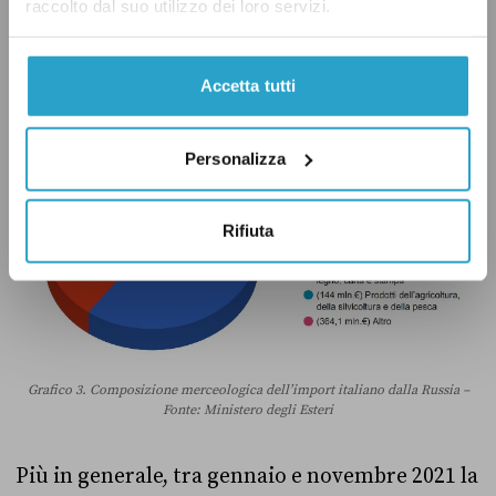
il 60 per cento del valore di tutte le
raccolto dal suo utilizzo dei loro servizi.
importazioni russe nel nostro Paese (quasi 14
miliardi di euro) (Grafico 3).
Accetta tutti
Personalizza
Rifiuta
Grafico 3. Composizione merceologica dell’import italiano dalla Russia –
Fonte: Ministero degli Esteri
Più in generale, tra gennaio e novembre 2021 la