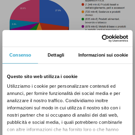
Consenso
Dettagli
Informazioni sui cookie
Grafico 2. Composizione merceologica dell’export italiano verso la Russia –
Fonte: Ministero degli Esteri
Questo sito web utilizza i cookie
8,4 miliardi di euro
Utilizziamo i cookie per personalizzare contenuti ed
annunci, per fornire funzionalità dei social media e per
È il valore più recente dei prodotti
analizzare il nostro traffico. Condividiamo inoltre
informazioni sul modo in cui utilizza il nostro sito con i
dell’estrazione di minerali da cave e miniere,
nostri partner che si occupano di analisi dei dati web,
tra cui il gas naturale,
importati
dalla Russia in
pubblicità e social media, i quali potrebbero combinarle
Italia. Stiamo parlando di una cifra pari a circa
con altre informazioni che ha fornito loro o che hanno