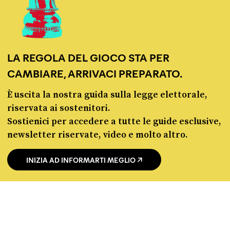
LA REGOLA DEL GIOCO STA PER
Fact-checking e informazione
CAMBIARE, ARRIVACI PREPARATO.
politica dal 2012.
È uscita la nostra guida sulla legge elettorale,
riservata ai sostenitori.
Sostienici per accedere a tutte le guide esclusive,
newsletter riservate, video e molto altro.
INIZIA AD INFORMARTI MEGLIO
chi siamo
manifesto
redazione
progetti
lavora con noi