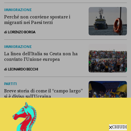
Alla fine, la Camera ha negato l’accesso alle chat di Delmastro
IMMIGRAZIONE
Perché non conviene spostare i
migranti nei Paesi terzi
di
LORENZO BORGA
Perché non conviene spostare i migranti nei Paesi terzi
IMMIGRAZIONE
La linea dell’Italia su Ceuta non ha
convinto l’Unione europea
di
LEONARDO BECCHI
La linea dell’Italia su Ceuta non ha convinto l’Unione europea
PARTITI
Breve storia di come il “campo largo”
si è diviso sull’Ucraina
di
LEONARDO BECCHI
Breve storia di come il “campo largo” si è diviso sull’Ucraina
CHIUDI