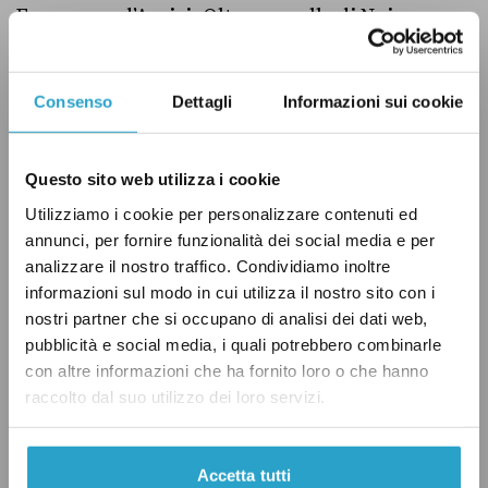
Francesco d’Assisi. Oltre a quella di Noi
Moderati sono state presentate altre due
proposte, una alla Camera e una al Senato,
Consenso
Dettagli
Informazioni sui cookie
rispettivamente da Fratelli d’Italia e dalla
senatrice del gruppo Misto Giusy Versace.
Questo sito web utilizza i cookie
Utilizziamo i cookie per personalizzare contenuti ed
I costi
annunci, per fornire funzionalità dei social media e per
Se il 4 ottobre diventerà un giorno festivo le
analizzare il nostro traffico. Condividiamo inoltre
informazioni sul modo in cui utilizza il nostro sito con i
attività lavorative si potranno fermare e le
nostri partner che si occupano di analisi dei dati web,
persone che eventualmente andranno al lavoro
pubblicità e social media, i quali potrebbero combinarle
avranno diritto a godere di una retribuzione
con altre informazioni che ha fornito loro o che hanno
più alta per quella giornata. Questo
raccolto dal suo utilizzo dei loro servizi.
rappresenterà dunque un costo aggiuntivo per
le aziende private, ma anche per quelle
Accetta tutti