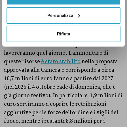
pubbliche.
Personalizza
In altre parole, se il 4 ottobre verrà considerato
festivo lo Stato dovrà stanziare le risorse
Rifiuta
necessarie per garantire la retribuzione più
alta ai lavoratori del settore pubblico che
lavoreranno quel giorno. L’ammontare di
queste risorse
è stato stabilito
nella proposta
approvata alla Camera e corrisponde a circa
10,7 milioni di euro l’anno a partire dal 2027
(nel 2026 il 4 ottobre cade di domenica, che è
già giorno festivo). In particolare, 1,9 milioni di
euro serviranno a coprire le retribuzioni
aggiuntive per le forze dell’ordine e i vigili del
fuoco, mentre i restanti 8,8 milioni per i