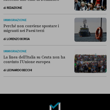
di
REDAZIONE
Alla fine, la Camera ha negato l’accesso alle chat di Delmastro
IMMIGRAZIONE
Perché non conviene spostare i
migranti nei Paesi terzi
di
LORENZO BORGA
Perché non conviene spostare i migranti nei Paesi terzi
IMMIGRAZIONE
La linea dell’Italia su Ceuta non ha
convinto l’Unione europea
di
LEONARDO BECCHI
La linea dell’Italia su Ceuta non ha convinto l’Unione europea