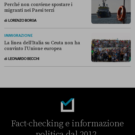
Perché non conviene spostare i
migranti nei Paesi terzi
di
LORENZO BORGA
Perché non conviene spostare i migranti nei Paesi terzi
IMMIGRAZIONE
La linea dell’Italia su Ceuta non ha
convinto l’Unione europea
di
LEONARDO BECCHI
La linea dell’Italia su Ceuta non ha convinto l’Unione europea
Fact-checking e informazione
politica dal 2012.