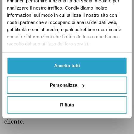
annunci, per fornire funzionalità dei social media e per
compenso proporzionato.
analizzare il nostro traffico. Condividiamo inoltre
informazioni sul modo in cui utilizza il nostro sito con i
«Se voglio garantire un compenso adeguato al
nostri partner che si occupano di analisi dei dati web,
pubblicità e social media, i quali potrebbero combinarle
professionista sanziono il committente, non il
con altre informazioni che ha fornito loro o che hanno
professionista»,
aveva detto
per esempio la
raccolto dal suo utilizzo dei loro servizi.
deputata del Partito democratico Chiara
Gribaudo il 21 maggio, intervistata dal giornale
Accetta tutti
online
Linkiesta
. Al di là di questo tipo di
sanzione, il testo della proposta di legge
prevede
comunque la possibilità per il
Personalizza
professionista di fare ricorso in tribunale per
far valere il proprio diritto all’equo compenso e
Rifiuta
ottenere anche un risarcimento danni dal
cliente.