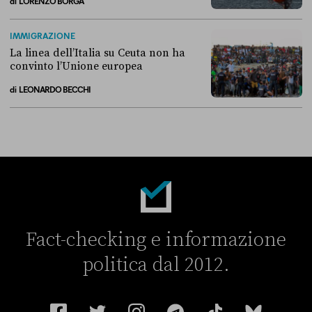
di
LORENZO BORGA
Perché non conviene spostare i migranti nei Paesi terzi
IMMIGRAZIONE
La linea dell’Italia su Ceuta non ha
convinto l’Unione europea
di
LEONARDO BECCHI
La linea dell’Italia su Ceuta non ha convinto l’Unione europea
Fact-checking e informazione
politica dal 2012.