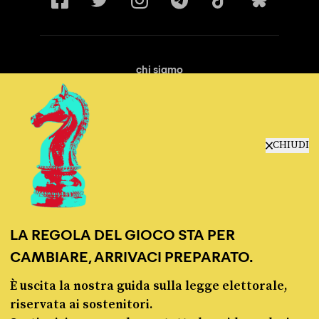
chi siamo
manifesto
redazione
progetti
lavora con noi
CHIUDI
contattaci
LA REGOLA DEL GIOCO STA PER
CAMBIARE, ARRIVACI PREPARATO.
È uscita la nostra guida sulla legge elettorale,
© Pagella Politica 2012 - 2026
riservata ai sostenitori.