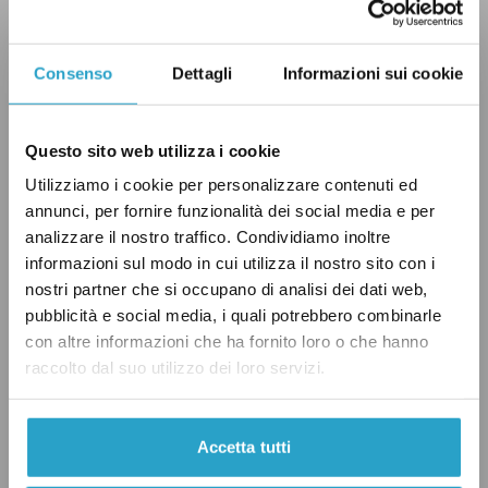
due dosi
»
.
Secondo l’Iss, l’equivoco in questione
Consenso
Dettagli
Informazioni sui cookie
nascerebbe da
«
alcuni limiti intrinseci
dell’analisi
»
. In particolare, l’alta contagiosità
Questo sito web utilizza i cookie
della variante omicron ha fatto aumentare la
Utilizziamo i cookie per personalizzare contenuti ed
quota di persone che sono state infettate, ma
annunci, per fornire funzionalità dei social media e per
non hanno notificato il contagio. Queste
analizzare il nostro traffico. Condividiamo inoltre
possono quindi risultare come “non vaccinate”
informazioni sul modo in cui utilizza il nostro sito con i
nostri partner che si occupano di analisi dei dati web,
anche se in realtà hanno sviluppato un certo
pubblicità e social media, i quali potrebbero combinarle
livello di protezione immunitaria, portando
con altre informazioni che ha fornito loro o che hanno
così a una
«
sottostima dell’efficacia calcolata
»
.
raccolto dal suo utilizzo dei loro servizi.
Allo stesso tempo, molte persone che hanno
ricevuto due dosi non hanno effettuato la terza
Accetta tutti
perché nel frattempo sono stati contagiati,