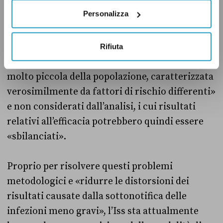
creando ulteriore confusione nell’analisi dei
Personalizza
dati.
L’Iss ha inoltre specificato che al momento i
Rifiuta
non vaccinati
«
rappresentano ormai una fetta
molto piccola della popolazione, caratterizzata
verosimilmente da fattori di rischio differenti
»
e non considerati dall’analisi, i cui risultati
relativi all’efficacia potrebbero quindi essere
«
sbilanciati
»
.
Proprio per risolvere questi problemi
metodologici e
«
ridurre le distorsioni dei
risultati causate dalla sottonotifica delle
infezioni meno gravi
»,
l’Iss sta attualmente