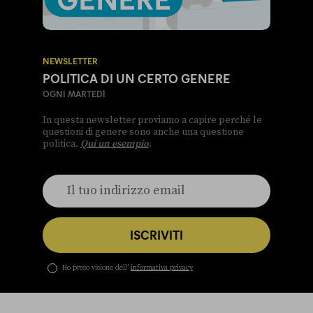
NEWSLETTER
POLITICA DI UN CERTO GENERE
OGNI MARTEDÌ
In questa newsletter proviamo a capire perché le
questioni di genere sono anche una questione
politica.
Qui un esempio
.
ISCRIVITI
Ho preso visione dell’
informativa privacy