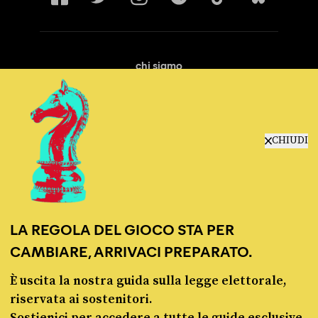
chi siamo
manifesto
redazione
progetti
lavora con noi
CHIUDI
contattaci
LA REGOLA DEL GIOCO STA PER
CAMBIARE, ARRIVACI PREPARATO.
È uscita la nostra guida sulla legge elettorale,
© Pagella Politica 2012 - 2026
riservata ai sostenitori.