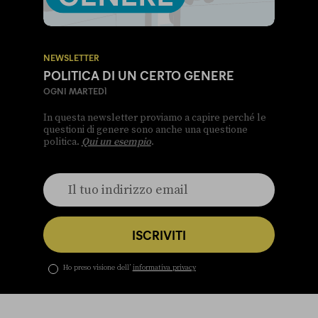
NEWSLETTER
POLITICA DI UN CERTO GENERE
OGNI MARTEDÌ
In questa newsletter proviamo a capire perché le
questioni di genere sono anche una questione
politica.
Qui un esempio
.
ISCRIVITI
Ho preso visione dell’
informativa privacy