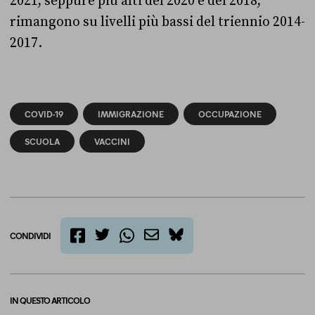
2021, seppure più alti del 2020 e del 2018,
rimangono su livelli più bassi del triennio 2014-
2017.
COVID-19
IMMIGRAZIONE
OCCUPAZIONE
SCUOLA
VACCINI
CONDIVIDI
twitter
email
bluesky
facebook
whatsapp
IN QUESTO ARTICOLO