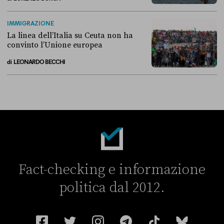
Perché non conviene spostare i migranti nei Paesi terzi
IMMIGRAZIONE
La linea dell’Italia su Ceuta non ha
convinto l’Unione europea
di
LEONARDO BECCHI
La linea dell’Italia su Ceuta non ha convinto l’Unione europea
Fact-checking e informazione
politica dal 2012.