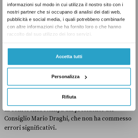
informazioni sul modo in cui utilizza il nostro sito con i
verificato
più volte, i numeri registrati tra il
nostri partner che si occupano di analisi dei dati web,
2014 e il 2017 sono stati però più alti. A luglio
pubblicità e social media, i quali potrebbero combinarle
2021
sono arrivati
sulle coste italiane circa
con altre informazioni che ha fornito loro o che hanno
raccolto dal suo utilizzo dei loro servizi.
8.600 migranti, ad agosto quasi 10.300. Nelle
estati tra il 2014 e il 2017, in particolare nei
mesi di luglio, gli sbarchi mensili erano
Accetta tutti
superiori alle 20 mila unità.
Personalizza
In conclusione
Rifiuta
Abbiamo verificato cinque dichiarazioni fatte
in conferenza stampa dal presidente del
Consiglio Mario Draghi, che non ha commesso
errori significativi.