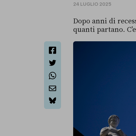
24 LUGLIO 2025
Dopo anni di reces
quanti partano. C’
facebook
twitter
whatsapp
email
bluesky