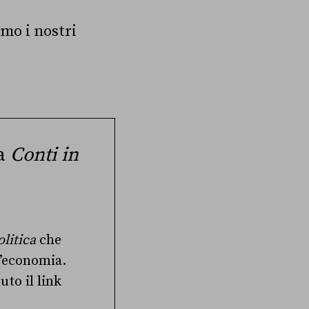
mo i nostri
 a
Conti in
olitica
che
ll’economia.
uto il link