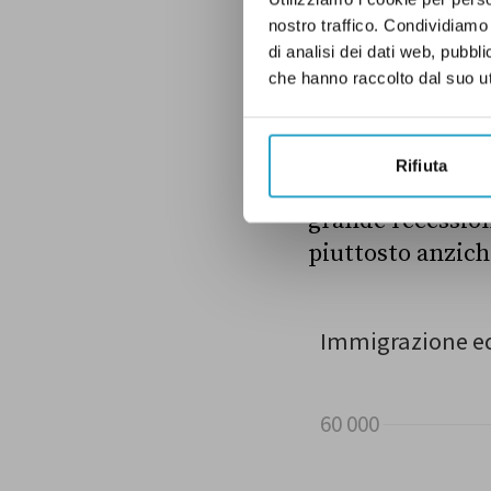
persone: la Greci
nostro traffico. Condividiamo 
che hanno scelto
di analisi dei dati web, pubbl
che hanno raccolto dal suo uti
di 32 mila trasfe
più cittadini di 
risultato
è stato
Rifiuta
Hatzidakis. Il ri
grande recession
piuttosto anziché