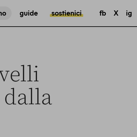
mo
guide
sostienici
fb
X
ig
velli
 dalla