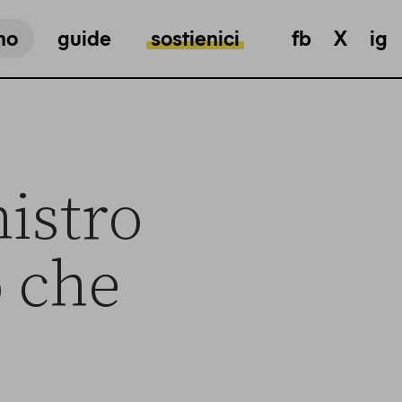
mo
guide
sostienici
fb
X
ig
nistro
 che