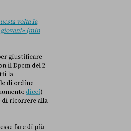
uesta volta la
 giovani» (min
er giustificare
on il Dpcm del 2
ti la
le di ordine
l momento
dieci
)
 di ricorrere alla
esse fare di più