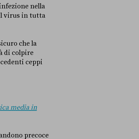
infezione nella
 virus in tutta
sicuro che la
à di colpire
ecedenti ceppi
tica media in
bbandono precoce