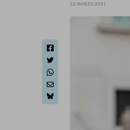
22 MARZO 2021
facebook
twitter
whatsapp
email
bluesky