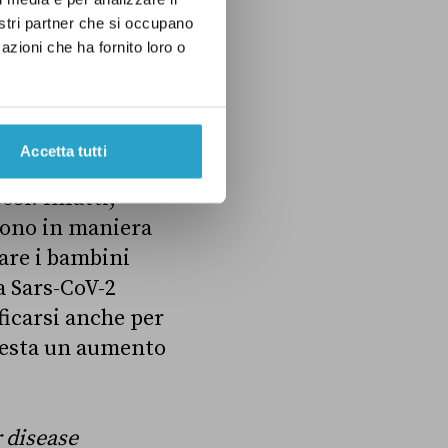
nostri partner che si occupano
azioni che ha fornito loro o
onavirus abbia un
 bambini e
Accetta tutti
osì. Infatti,
scono in maniera
lare i bambini
a Sars-CoV-2
ificarsi anche per
ifesta un aumento
 disease