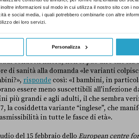
ta in crescita
in tutte le fasce d’età.
inoltre informazioni sul modo in cui utilizza il nostro sito con i 
icità e social media, i quali potrebbero combinarle con altre inform
lizzo dei loro servizi.
 dire che con la variante inglese il nuovo cor
so dall’anno scorso» perché «non risparmia i
 più giovani»?
Personalizza
studi condotti finora, non si può dire che sia c
ore di sanità alla domanda «le varianti colpi
mbini?»,
risponde
così: «I bambini, in partico
brano essere meno suscettibili all’infezione d
ni più grandi e agli adulti, il che sembra ver
1.7, la cosiddetta variante “inglese”, che man
asmissibilità in tutte le fasce di età».
udio del 15 febbraio dello
European centre for