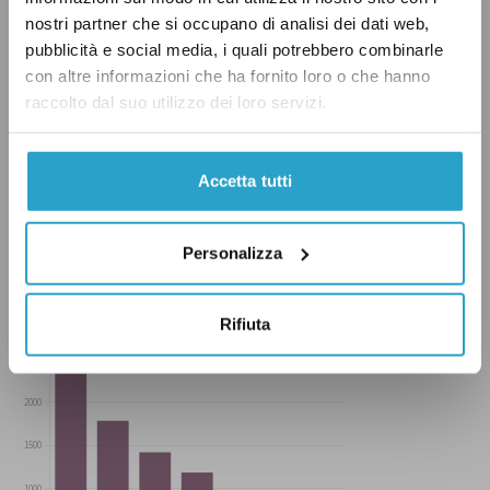
Ydp, come anche quelli pubblicati sui
report
nostri partner che si occupano di analisi dei dati web,
pubblicità e social media, i quali potrebbero combinarle
annuali
delle Nazioni Unite, non mostrano un
con altre informazioni che ha fornito loro o che hanno
calo nel numero delle vittime tra i bambini nei
raccolto dal suo utilizzo dei loro servizi.
due anni successivi alla creazione del Jiat.
Accetta tutti
Personalizza
Rifiuta