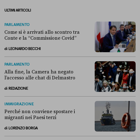
ULTIMI ARTICOLI
PARLAMENTO
Come si è arrivati allo scontro tra
Conte e la “Commissione Covid”
di
LEONARDO BECCHI
Come si è arrivati allo scontro tra Conte e la “Commissione Covid”
PARLAMENTO
Alla fine, la Camera ha negato
l’accesso alle chat di Delmastro
di
REDAZIONE
Alla fine, la Camera ha negato l’accesso alle chat di Delmastro
IMMIGRAZIONE
Perché non conviene spostare i
migranti nei Paesi terzi
di
LORENZO BORGA
Perché non conviene spostare i migranti nei Paesi terzi