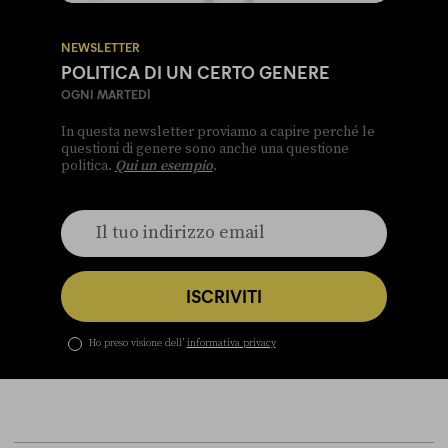
NEWSLETTER
POLITICA DI UN CERTO GENERE
OGNI MARTEDÌ
In questa newsletter proviamo a capire perché le
questioni di genere sono anche una questione
politica.
Qui un esempio
.
ISCRIVITI
Ho preso visione dell’
informativa privacy