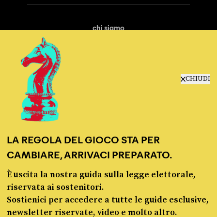
chi siamo
manifesto
redazione
progetti
lavora con noi
CHIUDI
contattaci
LA REGOLA DEL GIOCO STA PER
CAMBIARE, ARRIVACI PREPARATO.
È uscita la nostra guida sulla legge elettorale,
© Pagella Politica 2012 - 2026
riservata ai sostenitori.
Sostienici per accedere a tutte le guide esclusive,
Pagella Politica è una testata registrata presso il Tribunale di Milano, n. 55 del 8
newsletter riservate, video e molto altro.
marzo 2021. ISSN 2974-9387