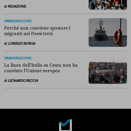
di
REDAZIONE
Alla fine, la Camera ha negato l’accesso alle chat di Delmastro
IMMIGRAZIONE
Perché non conviene spostare i
migranti nei Paesi terzi
di
LORENZO BORGA
Perché non conviene spostare i migranti nei Paesi terzi
IMMIGRAZIONE
La linea dell’Italia su Ceuta non ha
convinto l’Unione europea
di
LEONARDO BECCHI
La linea dell’Italia su Ceuta non ha convinto l’Unione europea