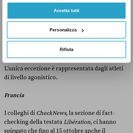
fase di lockdown e tutti i centri sportivi
Accetta tutti
verranno chiusi. Le competizioni e gli
allenamenti di gruppo verranno inoltre
Personalizza
bloccati almeno fino al 9 novembre.
Rifiuta
L’Irlanda del Nord infine
ha vietato
tutte le
competizioni sia all’aperto che al chiuso.
L’unica eccezione è rappresentata dagli atleti
di livello agonistico.
Francia
I colleghi di
CheckNews
, la sezione di fact-
checking della testata
Libération
, ci hanno
spiegato che fino al 15 ottobre anche il