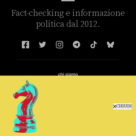
Fact-checking e informazione
politica dal 2012.
chi siamo
manifesto
redazione
progetti
lavora con noi
CHIUDI
contattaci