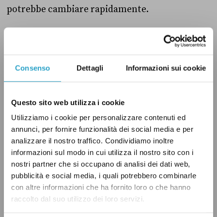
potrebbe cambiare rapidamente.
In Scozia gli sport di contatto a livello non
professionistico
sono permessi
in impianti
all’aperto. Nelle location al chiuso, invece, per i
Consenso
Dettagli
Informazioni sui cookie
giocatori dai 12 anni in poi sono concesse
soltanto attività senza contatto ravvicinato,
Questo sito web utilizza i cookie
nel rispetto delle norme di distanziamento
Utilizziamo i cookie per personalizzare contenuti ed
sociale.
annunci, per fornire funzionalità dei social media e per
analizzare il nostro traffico. Condividiamo inoltre
informazioni sul modo in cui utilizza il nostro sito con i
In Galles invece, fino al 22 ottobre gli incontri
nostri partner che si occupano di analisi dei dati web,
sportivi
sono concessi
in gruppi con un
pubblicità e social media, i quali potrebbero combinarle
numero massimo di 30 partecipanti, sia in
con altre informazioni che ha fornito loro o che hanno
impianti all’aperto che in location chiuse. Il 23
raccolto dal suo utilizzo dei loro servizi.
ottobre, però, la nazione
entrerà
in una nuova