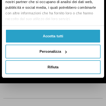
nostri partner che si occupano di analisi dei dati web,
NEWSLETTER
pubblicità e social media, i quali potrebbero combinarle
POLITICA DI UN CERTO GENERE
con altre informazioni che ha fornito loro o che hanno
OGNI MARTEDÌ
raccolto dal suo utilizzo dei loro servizi.
In questa newsletter proviamo a capire perché le
questioni di genere sono anche una questione
politica.
Qui un esempio
.
Accetta tutti
Personalizza
ISCRIVITI
Rifiuta
Ho preso visione dell’
informativa privacy