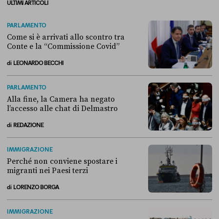
ULTIMI ARTICOLI
PARLAMENTO
Come si è arrivati allo scontro tra
Conte e la “Commissione Covid”
di
LEONARDO BECCHI
Come si è arrivati allo scontro tra Conte e la “Commissione Covid”
PARLAMENTO
Alla fine, la Camera ha negato
l’accesso alle chat di Delmastro
di
REDAZIONE
Alla fine, la Camera ha negato l’accesso alle chat di Delmastro
IMMIGRAZIONE
Perché non conviene spostare i
migranti nei Paesi terzi
di
LORENZO BORGA
Perché non conviene spostare i migranti nei Paesi terzi
IMMIGRAZIONE