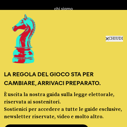
chi siamo
manifesto
redazione
progetti
lavora con noi
CHIUDI
contattaci
LA REGOLA DEL GIOCO STA PER
CAMBIARE, ARRIVACI PREPARATO.
È uscita la nostra guida sulla legge elettorale,
© Pagella Politica 2012 - 2026
riservata ai sostenitori.
Sostienici per accedere a tutte le guide esclusive,
Pagella Politica è una testata registrata presso il Tribunale di Milano, n. 55 del 8
newsletter riservate, video e molto altro.
marzo 2021. ISSN 2974-9387