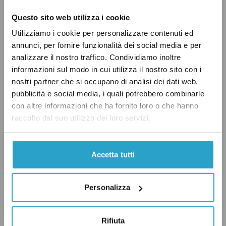
Forza Italia, le sanzioni alla Russia «sono
inevitabili» ma
devono essere
«proporzionate
Questo sito web utilizza i cookie
alle violazioni del diritto internazionale», e
Utilizziamo i cookie per personalizzare contenuti ed
serve comunque lavorare a una «soluzione
annunci, per fornire funzionalità dei social media e per
analizzare il nostro traffico. Condividiamo inoltre
diplomatica» per evitare di compromettere
informazioni sul modo in cui utilizza il nostro sito con i
l’economia.
nostri partner che si occupano di analisi dei dati web,
pubblicità e social media, i quali potrebbero combinarle
Con
l’eccezione
di Forza Italia, le reazioni del
con altre informazioni che ha fornito loro o che hanno
raccolto dal suo utilizzo dei loro servizi.
centrodestra sono arrivate dopo diverse ore
dall’entrata delle forze russe nel Donbass. Nei
giorni precedenti infatti sia Salvini che Meloni
Accetta tutti
hanno preferito concentrarsi su altre
tematiche, come i
migranti
, la
sicurezza
o
Personalizza
la
pandemia
.
Rifiuta