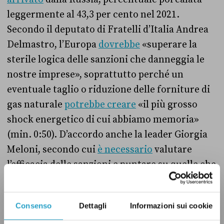
leggermente al 43,3 per cento nel 2021.
Secondo il deputato di Fratelli d’Italia Andrea
Delmastro, l’Europa
dovrebbe
«superare la
sterile logica delle sanzioni che danneggia le
nostre imprese», soprattutto perché un
eventuale taglio o riduzione delle forniture di
gas naturale
potrebbe creare
«il più grosso
shock energetico di cui abbiamo memoria»
(min. 0:50). D’accordo anche la leader Giorgia
Meloni, secondo cui
è necessario
valutare
l’efficacia delle sanzioni e puntare su quelle che
«colpiscono il meno possibile l’economia».
Consenso
Dettagli
Informazioni sui cookie
Secondo Antonio Tajani, vicepresidente di