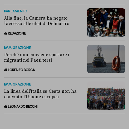
Come si è arrivati allo scontro tra Conte e la “Commissione Covid”
PARLAMENTO
Alla fine, la Camera ha negato
l’accesso alle chat di Delmastro
di
REDAZIONE
Alla fine, la Camera ha negato l’accesso alle chat di Delmastro
IMMIGRAZIONE
Perché non conviene spostare i
migranti nei Paesi terzi
di
LORENZO BORGA
Perché non conviene spostare i migranti nei Paesi terzi
IMMIGRAZIONE
La linea dell’Italia su Ceuta non ha
convinto l’Unione europea
di
LEONARDO BECCHI
La linea dell’Italia su Ceuta non ha convinto l’Unione europea