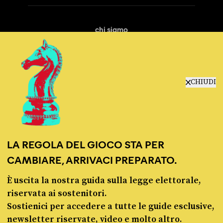
chi siamo
manifesto
redazione
progetti
lavora con noi
CHIUDI
contattaci
LA REGOLA DEL GIOCO STA PER
CAMBIARE, ARRIVACI PREPARATO.
È uscita la nostra guida sulla legge elettorale,
© Pagella Politica 2012 - 2026
riservata ai sostenitori.
Sostienici per accedere a tutte le guide esclusive,
Pagella Politica è una testata registrata presso il Tribunale di Milano, n. 55 del 8
newsletter riservate, video e molto altro.
marzo 2021. ISSN 2974-9387