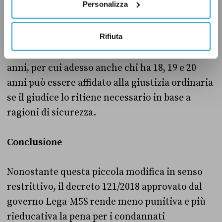
Personalizza
ritenesse esistessero particolari ragioni di
sicurezza per affidarlo alla giustizia ordinaria.
Rifiuta
Il decreto ha eliminato il riferimento ai 21
anni, per cui adesso anche chi ha 18, 19 e 20
anni può essere affidato alla giustizia ordinaria
se il giudice lo ritiene necessario in base a
ragioni di sicurezza.
Conclusione
Nonostante questa piccola modifica in senso
restrittivo, il decreto 121/2018 approvato dal
governo Lega-M5S rende meno punitiva e più
rieducativa la pena per i condannati