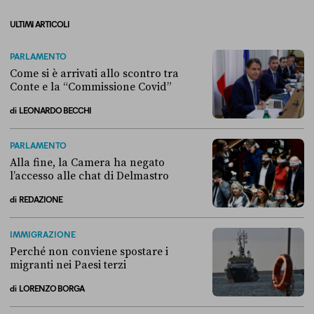
ULTIMI ARTICOLI
PARLAMENTO
Come si è arrivati allo scontro tra
Conte e la “Commissione Covid”
di
LEONARDO BECCHI
Come si è arrivati allo scontro tra Conte e la “Commissione Covid”
PARLAMENTO
Alla fine, la Camera ha negato
l’accesso alle chat di Delmastro
di
REDAZIONE
Alla fine, la Camera ha negato l’accesso alle chat di Delmastro
IMMIGRAZIONE
Perché non conviene spostare i
migranti nei Paesi terzi
di
LORENZO BORGA
Perché non conviene spostare i migranti nei Paesi terzi