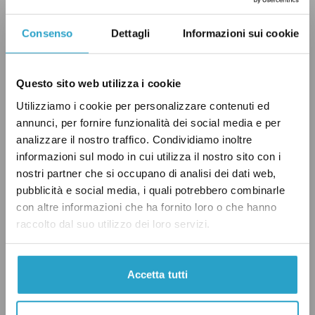
L’unica “concessione” a quanto scritto nel
contratto di governo sembra essere quanto
Consenso
Dettagli
Informazioni sui cookie
disposto dall’
articolo 9
del decreto in
questione, che modifica l’art. 24 del
decreto
Questo sito web utilizza i cookie
legislativo 28 luglio 1989, n. 272
. Vediamo di
Utilizziamo i cookie per personalizzare contenuti ed
capire il perché.
annunci, per fornire funzionalità dei social media e per
analizzare il nostro traffico. Condividiamo inoltre
Prima di questo decreto, in base alla
informazioni sul modo in cui utilizza il nostro sito con i
nostri partner che si occupano di analisi dei dati web,
precedente formulazione dell’articolo 24 del
pubblicità e social media, i quali potrebbero combinarle
d.lgs 272/1989, il minorenne che stava
con altre informazioni che ha fornito loro o che hanno
scontando la pena, e che diventava
raccolto dal suo utilizzo dei loro servizi.
maggiorenne durante l’esecuzione della pena
stessa, continuava a scontarla nell’ambito della
Accetta tutti
giustizia minorile, a meno che – ma solo per
chi avesse compiuto 21 anni – il giudice non