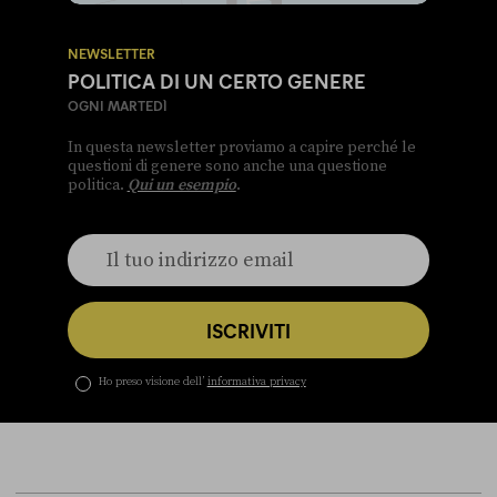
NEWSLETTER
POLITICA DI UN CERTO GENERE
OGNI MARTEDÌ
In questa newsletter proviamo a capire perché le
questioni di genere sono anche una questione
politica.
Qui un esempio
.
ISCRIVITI
Ho preso visione dell’
informativa privacy