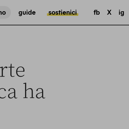
mo
guide
sostienici
fb
X
ig
rte
ca ha