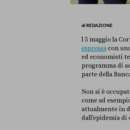
di
REDAZIONE
l 5 maggio la Cor
espressa
con una
ed economisti ted
programma di acq
parte della Banc
Non si è occupat
come ad esempio
attualmente in d
dall’epidemia di