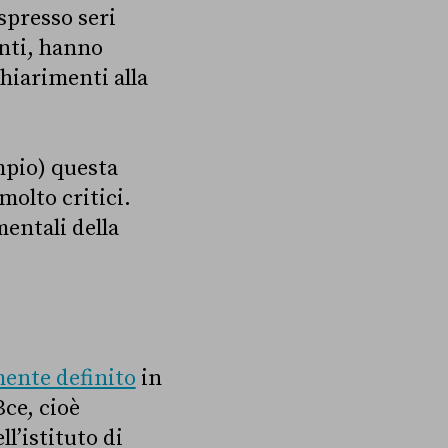
spresso seri
anti, hanno
hiarimenti alla
mpio) questa
molto critici.
entali della
ente definito
in
Bce, cioè
ll’istituto di