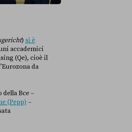
gericht
)
si è
uni accademici
ing (Qe), cioè il
l’Eurozona da
 della Bce –
e (Pepp)
–
sata