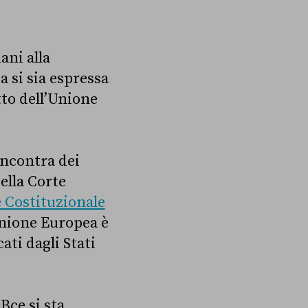
iani alla
a si sia espressa
tto dell’Unione
incontra dei
ella Corte
e Costituzionale
Unione Europea è
ati dagli Stati
Bce si sta