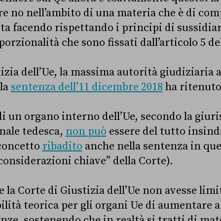
 no nell’ambito di una materia che è di co
ta facendo rispettando i principi di sussidiar
orzionalità che sono fissati dall’articolo 5 de
izia dell’Ue, la massima autorità giudiziaria a
 la
sentenza dell’11 dicembre 2018
ha ritenuto 
di un organo interno dell’Ue, secondo la giur
nale tedesca,
non può
essere del tutto insind
(concetto
ribadito
anche nella sentenza in que
“considerazioni chiave” della Corte).
se la Corte di Giustizia dell’Ue non avesse limi
ilità teorica per gli organi Ue di aumentare a
ze, sostenendo che in realtà si tratti di mat