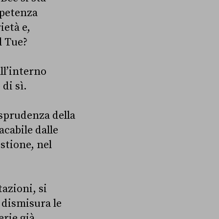
mpetenza
ietà e,
l Tue?
ll’interno
di sì.
isprudenza della
acabile dalle
stione, nel
tazioni, si
 dismisura le
erie già