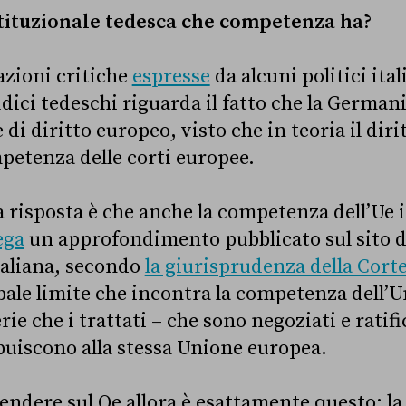
tituzionale tedesca che competenza ha?
azioni critiche
espresse
da alcuni politici ital
dici tedeschi riguarda il fatto che la Germani
di diritto europeo, visto che in teoria il diri
petenza delle corti europee.
a risposta è che anche la competenza dell’Ue 
ega
un approfondimento pubblicato sul sito d
taliana, secondo
la giurisprudenza della Cort
pale limite che incontra la competenza dell’
rie che i trattati – che sono negoziati e ratific
ibuiscono alla stessa Unione europea.
endere sul Qe allora è esattamente questo: la 