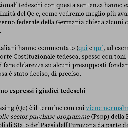
uzionali tedeschi con questa sentenza hanno e
ttimità del Qe e, come vedremo meglio più av
overno federale della Germania chieda alcuni c
.
 italiani hanno commentato (
qui
e
qui
, ad ese
orte Costituzionale tedesca, spesso con toni 
i fare chiarezza su alcuni presupposti fondam
sa è stato deciso, di preciso.
ono espressi i giudici tedeschi
asing (Qe) è il termine con cui
viene normalm
lic sector purchase programme
(Pspp) della 
oli di Stato dei Paesi dell’Eurozona da parte de