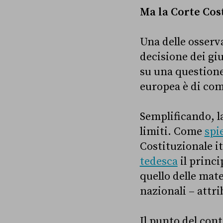
Ma la Corte Cos
Una delle osserv
decisione dei giu
su una questione 
europea è di com
Semplificando, l
limiti. Come
spi
Costituzionale i
tedesca
il princi
quello delle mate
nazionali – attr
Il punto del cont