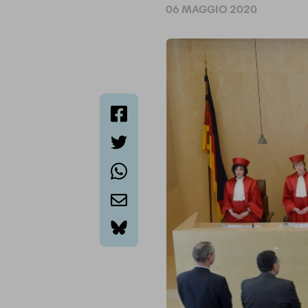
06 MAGGIO 2020
facebook
twitter
whatsapp
email
bluesky