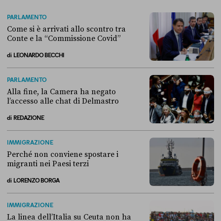
PARLAMENTO
Come si è arrivati allo scontro tra
Conte e la “Commissione Covid”
di
LEONARDO BECCHI
Come si è arrivati allo scontro tra Conte e la “Commissione Covid”
PARLAMENTO
Alla fine, la Camera ha negato
l’accesso alle chat di Delmastro
di
REDAZIONE
Alla fine, la Camera ha negato l’accesso alle chat di Delmastro
IMMIGRAZIONE
Perché non conviene spostare i
migranti nei Paesi terzi
di
LORENZO BORGA
Perché non conviene spostare i migranti nei Paesi terzi
IMMIGRAZIONE
La linea dell’Italia su Ceuta non ha