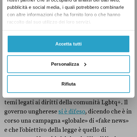
correttamente questa parte della legge,
pubblicità e social media, i quali potrebbero combinarle
quando in tv parla dell’esclusione in Ungheria
con altre informazioni che ha fornito loro o che hanno
di «associazioni che non siano inserite
raccolto dal suo utilizzo dei loro servizi.
formalmente nel sistema di formazione
ungherese» nel trattare temi legati all’identità
Accetta tutti
sessuale e di genere.
Personalizza
Secondo i critici, questa norma
è l’ennesimo
tentativo
da parte del governo di Orbán di
limitare le attività delle organizzazioni non
Rifiuta
governative che fanno sensibilizzazione sui
temi legati ai diritti della comunità Lgbtq+. Il
governo ungherese
si è difeso
, dicendo che è in
corso una campagna «globale» di «fake news»
e che l’obiettivo della legge è quello di