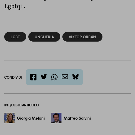
Lgbtq+.
LGBT
UNGHERIA
VIKTOR ORBÁN
CONDIVIDI
twitter
email
bluesky
facebook
whatsapp
IN QUESTO ARTICOLO
Giorgia Meloni
Matteo Salvini