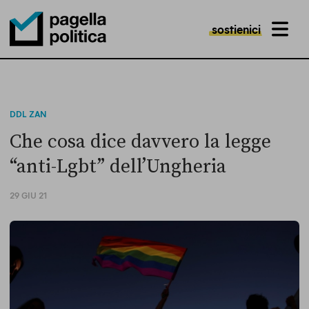
sostienici
MENU
Pagella Politica Logo
DDL ZAN
Che cosa dice davvero la legge
“anti-Lgbt” dell’Ungheria
29 GIU 21