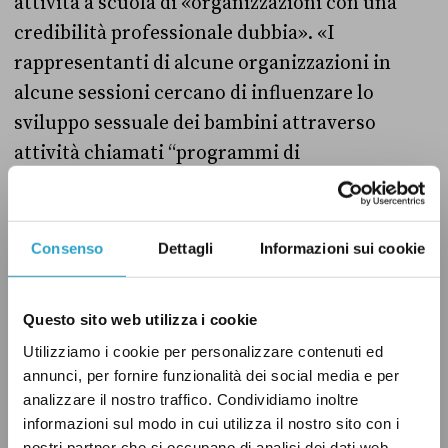
attività a scuola di «organizzazioni con una
credibilità professionale dubbia». «I
rappresentanti di alcune organizzazioni in
alcune sessioni cercano di influenzare lo
sviluppo sessuale dei bambini attraverso
attività chiamati “programmi di
sensibilizzazione”», ma «che possono causare
gravi danni allo sviluppo fisico, intellettuale e
morale dei bambini»,
sottolinea
il testo di
Consenso
Dettagli
Informazioni sui cookie
legge. «L’obiettivo dell’emendamento è quello
di assicurare che queste sessioni possano
Questo sito web utilizza i cookie
essere tenute solo da persone od
Utilizziamo i cookie per personalizzare contenuti ed
organizzazioni che sono incluse in un registro
annunci, per fornire funzionalità dei social media e per
ufficiale, costantemente aggiornato». Dunque
analizzare il nostro traffico. Condividiamo inoltre
Meloni, come abbiamo anticipato, cita
informazioni sul modo in cui utilizza il nostro sito con i
nostri partner che si occupano di analisi dei dati web,