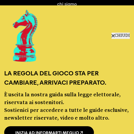
chi siamo
manifesto
redazione
progetti
lavora con noi
CHIUDI
contattaci
LA REGOLA DEL GIOCO STA PER
CAMBIARE, ARRIVACI PREPARATO.
È uscita la nostra guida sulla legge elettorale,
© Pagella Politica 2012 - 2026
riservata ai sostenitori.
Sostienici per accedere a tutte le guide esclusive,
Pagella Politica è una testata registrata presso il Tribunale di Milano, n. 55 del 8
newsletter riservate, video e molto altro.
marzo 2021. ISSN 2974-9387
INIZIA AD INFORMARTI MEGLIO
Privacy policy
Cookie policy