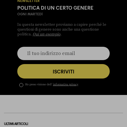
NEWSLETTER
POLITICA DI UN CERTO GENERE
OGNI MARTEDÌ
In questa newsletter proviamo a capire perché le
questioni di genere sono anche una questione
politica.
Qui un esempio
.
ISCRIVITI
Ho preso visione dell’
informativa privacy
ULTIMI ARTICOLI