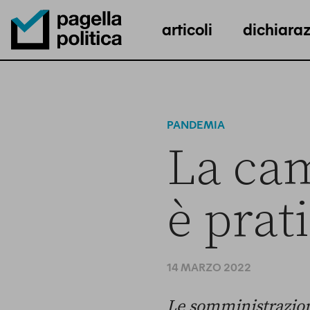
articoli
dichiaraz
Pagella Politica Logo
PANDEMIA
La cam
è prat
14 MARZO 2022
Le somministrazion