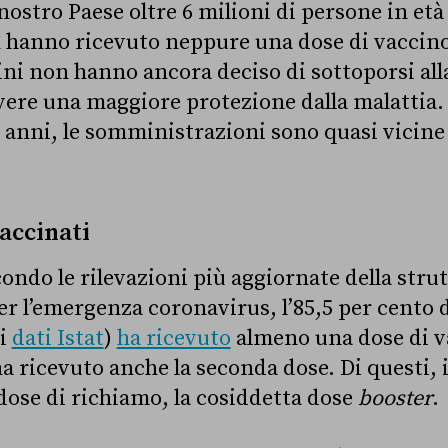
ostro Paese oltre 6 milioni di persone in età 
n hanno ricevuto neppure una dose di vaccino.
ini non hanno ancora deciso di sottoporsi all
vere una maggiore protezione dalla malattia. E
 11 anni, le somministrazioni sono quasi vicine 
vaccinati
ndo le rilevazioni più aggiornate della stru
r l’emergenza coronavirus, l’85,5 per cento 
 i
dati Istat
)
ha ricevuto
almeno una dose di v
ha ricevuto anche la seconda dose. Di questi, i
dose di richiamo, la cosiddetta dose
booster
.