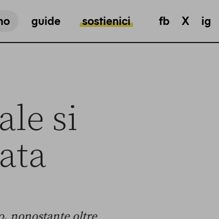
mo
guide
sostienici
fb
X
ig
le si
ata
, nonostante oltre