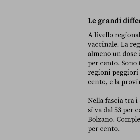
Le grandi diffe
A livello region
vaccinale. La re
almeno un dose è 
per cento. Sono t
regioni peggiori 
cento, e la prov
Nella fascia tra i
si va dal 53 per 
Bolzano. Comples
per cento.