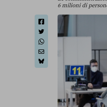
6 milioni di person
facebook
twitter
whatsapp
email
bluesky