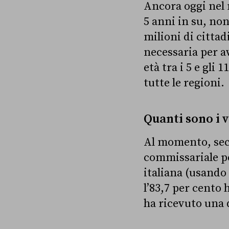
Ancora oggi nel n
5 anni in su, no
milioni di cittad
necessaria per a
età tra i 5 e gli
tutte le regioni.
Quanti sono i 
Al momento, seco
commissariale pe
italiana (usando
l’83,7 per cento 
ha ricevuto una 