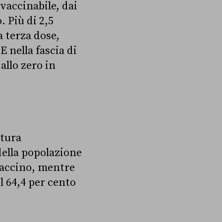
vaccinabile, dai
 Più di 2,5
a terza dose,
 nella fascia di
allo zero in
ttura
della popolazione
accino, mentre
l 64,4 per cento