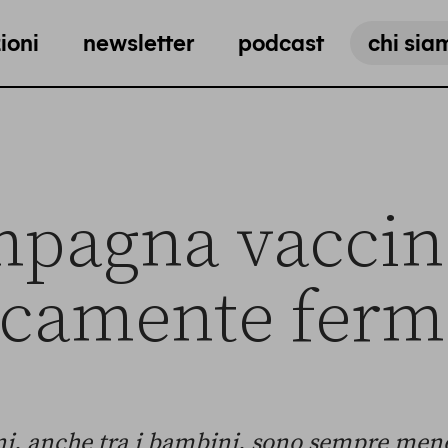
ioni
newsletter
podcast
chi sia
pagna vaccina
icamente ferm
i, anche tra i bambini, sono sempre meno