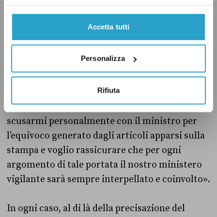
ufficiale. Quanto pubblicato è frutto di
dichiarazioni personali espresse dal direttore
Accetta tutti
editoriale Marco Albino Ferrari durante la
presentazione di un libro», si legge nella nota
Personalizza
di Montani. «Personalmente, come credo tutti
quelli che hanno salito il Cervino, non riesco a
Rifiuta
immaginare la cima di questa nostra
montagna senza la sua famosa croce. Voglio
scusarmi personalmente con il ministro per
l’equivoco generato dagli articoli apparsi sulla
stampa e voglio rassicurare che per ogni
argomento di tale portata il nostro ministero
vigilante sarà sempre interpellato e coinvolto».
In ogni caso, al di là della precisazione del