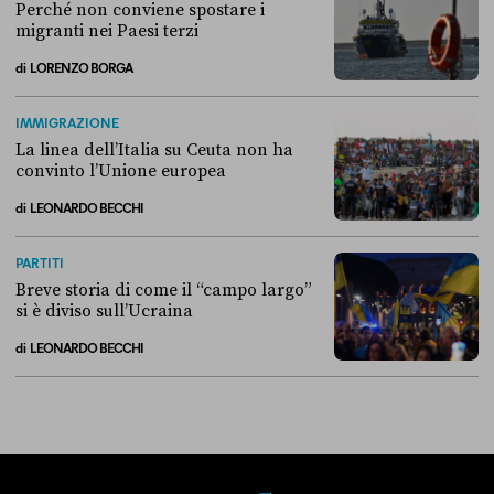
Perché non conviene spostare i
migranti nei Paesi terzi
di
LORENZO BORGA
Perché non conviene spostare i migranti nei Paesi terzi
IMMIGRAZIONE
La linea dell’Italia su Ceuta non ha
convinto l’Unione europea
di
LEONARDO BECCHI
La linea dell’Italia su Ceuta non ha convinto l’Unione europea
PARTITI
Breve storia di come il “campo largo”
si è diviso sull’Ucraina
di
LEONARDO BECCHI
Breve storia di come il “campo largo” si è diviso sull’Ucraina