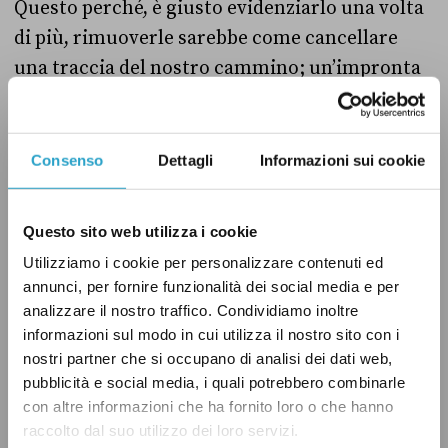
Questo perché, è giusto evidenziarlo una volta
di più, rimuoverle sarebbe come cancellare
una traccia del nostro cammino; un’impronta
a cui guardare per abitare il presente con
maggior consapevolezza».
Consenso
Dettagli
Informazioni sui cookie
Il 25 giugno, dopo che l’articolo era stato
ripreso in modo fuorviante da alcune agenzie
Questo sito web utilizza i cookie
stampa,
Lo Scarpone
ha pubblicato
una nota in
Utilizziamo i cookie per personalizzare contenuti ed
cui il presidente generale del Cai Antonio
annunci, per fornire funzionalità dei social media e per
Montani ha chiarito la posizione
analizzare il nostro traffico. Condividiamo inoltre
informazioni sul modo in cui utilizza il nostro sito con i
dell’associazione sulle croci in cima alle
nostri partner che si occupano di analisi dei dati web,
montagne. «Non abbiamo mai trattato
pubblicità e social media, i quali potrebbero combinarle
l’argomento delle croci di vetta in alcuna sede,
con altre informazioni che ha fornito loro o che hanno
tantomeno prendendone una posizione
raccolto dal suo utilizzo dei loro servizi.