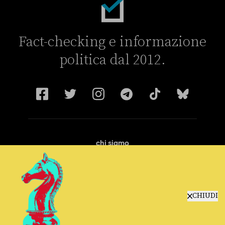
Fact-checking e informazione
politica dal 2012.
chi siamo
manifesto
redazione
progetti
lavora con noi
CHIUDI
contattaci