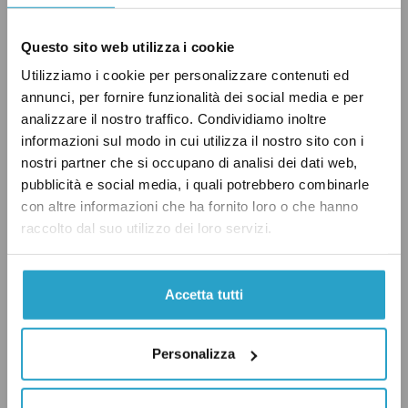
ha introdotto
(art. 59, comma 10) delle
«modalità semplificate» per i concorsi ordinari
Questo sito web utilizza i cookie
per il reclutamento dei docenti per le scuole
Utilizziamo i cookie per personalizzare contenuti ed
dell’infanzia, delle elementari, delle medie e
annunci, per fornire funzionalità dei social media e per
delle superiori. Oltre a mantenere la
analizzare il nostro traffico. Condividiamo inoltre
valutazione dei titoli e la prova orale, il decreto
informazioni sul modo in cui utilizza il nostro sito con i
nostri partner che si occupano di analisi dei dati web,
ha introdotto una prova scritta con domande a
pubblicità e social media, i quali potrebbero combinarle
crocette, che ha sostituito le prove precedenti.
con altre informazioni che ha fornito loro o che hanno
Per quanto riguarda gli insegnanti delle scuole
raccolto dal suo utilizzo dei loro servizi.
medie e delle superiori, la prova di pre-
selezione e le due prove scritte
sono quindi
Accetta tutti
state sostituite
da un’unica prova con 50
domande a crocette, da completare in 100
Personalizza
minuti (la modalità di prove di cui si sta
discutendo in questi giorni). Il ministro