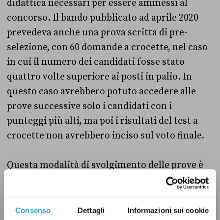
didattica necessari per essere ammessi al
concorso. Il bando pubblicato ad aprile 2020
prevedeva anche una prova scritta di pre-
selezione, con 60 domande a crocette, nel caso
in cui il numero dei candidati fosse stato
quattro volte superiore ai posti in palio. In
questo caso avrebbero potuto accedere alle
prove successive solo i candidati con i
punteggi più alti, ma poi i risultati del test a
crocette non avrebbero inciso sul voto finale.
Questa modalità di svolgimento delle prove è
stata però modificata dal governo Draghi.
Infatti il 25 maggio 2021 il decreto “Sostegni
bis”,
convertito in legge
a luglio di quell’anno,
Consenso
Dettagli
Informazioni sui cookie