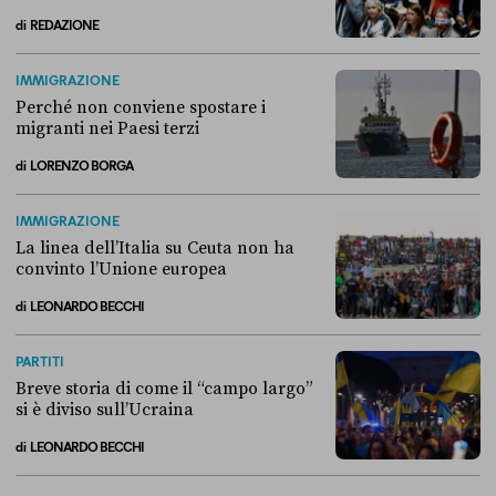
di
REDAZIONE
Alla fine, la Camera ha negato l’accesso alle chat di Delmastro
IMMIGRAZIONE
Perché non conviene spostare i
migranti nei Paesi terzi
di
LORENZO BORGA
Perché non conviene spostare i migranti nei Paesi terzi
IMMIGRAZIONE
La linea dell’Italia su Ceuta non ha
convinto l’Unione europea
di
LEONARDO BECCHI
La linea dell’Italia su Ceuta non ha convinto l’Unione europea
PARTITI
Breve storia di come il “campo largo”
si è diviso sull’Ucraina
di
LEONARDO BECCHI
Breve storia di come il “campo largo” si è diviso sull’Ucraina