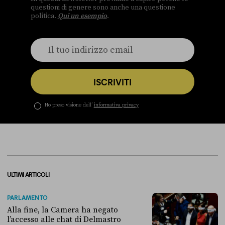
questioni di genere sono anche una questione
politica.
Qui un esempio
.
ISCRIVITI
Ho preso visione dell’
informativa privacy
ULTIMI ARTICOLI
PARLAMENTO
Alla fine, la Camera ha negato
l’accesso alle chat di Delmastro