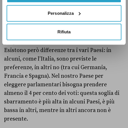
Personalizza
Il sistema di voto è proporzionale per tutti gli
Stati membri: in concreto, i partiti
Rifiuta
prenderanno un numero di seggi in modo
proporzionale al numero di voti ricevuti.
Esistono però differenze tra i vari Paesi: in
alcuni, come l’Italia, sono previste le
preferenze, in altri no (tra cui Germania,
Francia e Spagna). Nel nostro Paese per
eleggere parlamentari bisogna prendere
almeno il 4 per cento dei voti: questa soglia di
sbarramento è più alta in alcuni Paesi, è più
bassa in altri, mentre in altri ancora non è
presente.