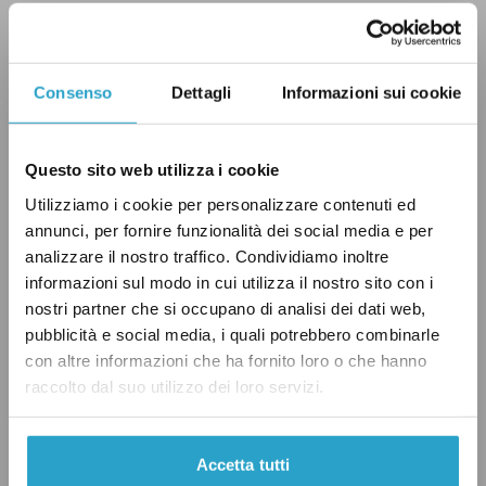
Nel 2004 in tutta l’Ue
aveva partecipato
alle
elezioni europee il 45,4 per cento degli aventi
diritto di voto, percentuale scesa al 43 per
Consenso
Dettagli
Informazioni sui cookie
cento nel 2009 e al 42,6 per cento nel 2014.
L’affluenza alle urne è poi risalita alle ultime
Questo sito web utilizza i cookie
elezioni europee, quelle del 2019, quando ha
Utilizziamo i cookie per personalizzare contenuti ed
superato il 50,6 per cento.
annunci, per fornire funzionalità dei social media e per
analizzare il nostro traffico. Condividiamo inoltre
informazioni sul modo in cui utilizza il nostro sito con i
Ricordiamo che alle prossime elezioni
saranno
nostri partner che si occupano di analisi dei dati web,
eletti
i 720 nuovi parlamentari europei, di cui
pubblicità e social media, i quali potrebbero combinarle
76 saranno italiani. I cittadini dei Paesi Bassi
con altre informazioni che ha fornito loro o che hanno
saranno i primi ad andare al voto, giovedì 6
raccolto dal suo utilizzo dei loro servizi.
giugno, seguiti il giorno dopo da quelli
irlandesi. In Italia si andrà a votare sabato 8 e
Accetta tutti
domenica 9 giugno.