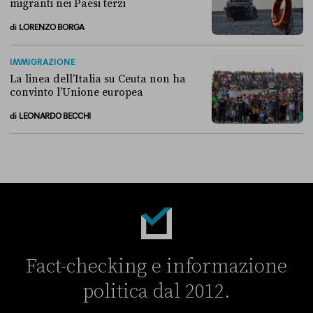
migranti nei Paesi terzi
di
LORENZO BORGA
Perché non conviene spostare i migranti nei Paesi terzi
IMMIGRAZIONE
La linea dell’Italia su Ceuta non ha
convinto l’Unione europea
di
LEONARDO BECCHI
La linea dell’Italia su Ceuta non ha convinto l’Unione europea
Fact-checking e informazione
politica dal 2012.