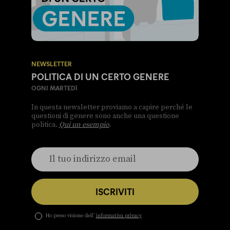
NEWSLETTER
POLITICA DI UN CERTO GENERE
OGNI MARTEDÌ
In questa newsletter proviamo a capire perché le
questioni di genere sono anche una questione
politica.
Qui un esempio
.
ISCRIVITI
Ho preso visione dell’
informativa privacy