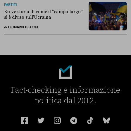
La linea dell’Italia su Ceuta non ha convinto l’Unione europea
PARTITI
Breve storia di come il “campo largo”
si è diviso sull’Ucraina
di
LEONARDO BECCHI
Breve storia di come il “campo largo” si è diviso sull’Ucraina
Fact-checking e informazione
politica dal 2012.