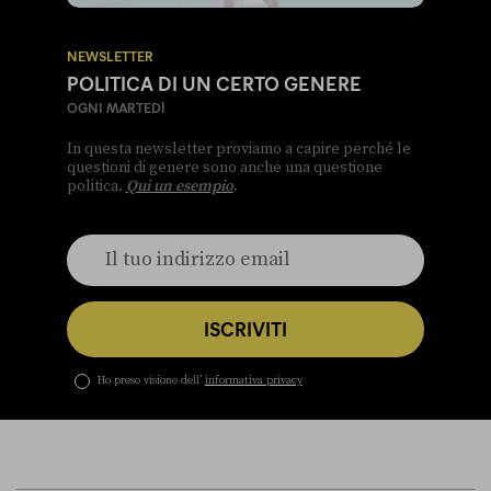
NEWSLETTER
POLITICA DI UN CERTO GENERE
OGNI MARTEDÌ
In questa newsletter proviamo a capire perché le
questioni di genere sono anche una questione
politica.
Qui un esempio
.
ISCRIVITI
Ho preso visione dell’
informativa privacy