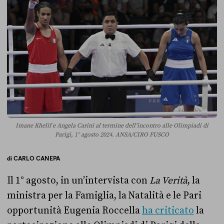
Imane Khelif e Angela Carini al termine dell’incontro alle Olimpiadi di
Parigi, 1° agosto 2024. ANSA/CIRO FUSCO
di
CARLO CANEPA
Il 1° agosto, in un’intervista con
La Verità
, la
ministra per la Famiglia, la Natalità e le Pari
opportunità Eugenia Roccella
ha criticato
la