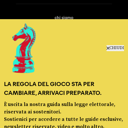
chi siamo
manifesto
redazione
progetti
lavora con noi
CHIUDI
contattaci
LA REGOLA DEL GIOCO STA PER
CAMBIARE, ARRIVACI PREPARATO.
È uscita la nostra guida sulla legge elettorale,
© Pagella Politica 2012 - 2026
riservata ai sostenitori.
Sostienici per accedere a tutte le guide esclusive,
Pagella Politica è una testata registrata presso il Tribunale di Milano, n. 55 del 8
newsletter riservate, video e molto altro.
marzo 2021. ISSN 2974-9387