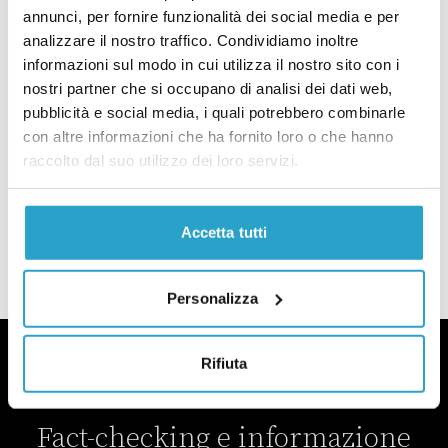
Davvero la Commissione Ue ha bocciato la riforma del premierato?
annunci, per fornire funzionalità dei social media e per
RIFORME
analizzare il nostro traffico. Condividiamo inoltre
La riforma del “premierato”
informazioni sul modo in cui utilizza il nostro sito con i
consentirà ancora i ribaltoni tra i
governi
nostri partner che si occupano di analisi dei dati web,
di
VITALBA AZZOLLINI
pubblicità e social media, i quali potrebbero combinarle
con altre informazioni che ha fornito loro o che hanno
La riforma del “premierato” consentirà ancora i ribaltoni tra i governi
raccolto dal suo utilizzo dei loro servizi.
RIFORME
Che cosa prevede la riforma del
premierato approvata dal Senato
Accetta tutti
di
REDAZIONE
Che cosa prevede la riforma del premierato approvata dal Senato
Personalizza
Rifiuta
Fact-checking e informazione