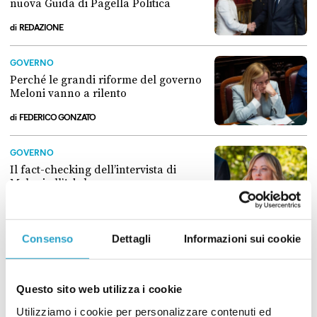
nuova Guida di Pagella Politica
di
REDAZIONE
Capire davvero il premierato: la nuova Guida di Pagella Politica
GOVERNO
Perché le grandi riforme del governo
Meloni vanno a rilento
di
FEDERICO GONZATO
Perché le grandi riforme del governo Meloni vanno a rilento
GOVERNO
Il fact-checking dell’intervista di
Meloni all’Adnkronos
di
CARLO CANEPA
Il fact-checking dell’intervista di Meloni all’Adnkronos
Consenso
Dettagli
Informazioni sui cookie
UNIONE EUROPEA
Davvero la Commissione Ue ha
bocciato la riforma del premierato?
Questo sito web utilizza i cookie
di
CARLO CANEPA
Utilizziamo i cookie per personalizzare contenuti ed