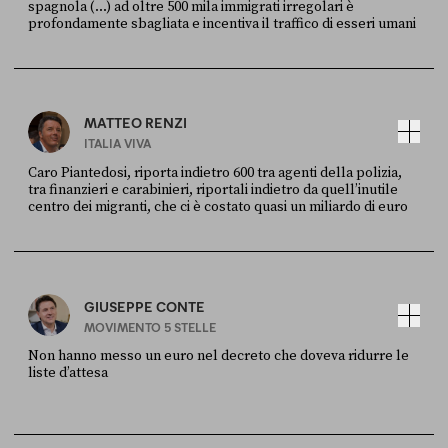
spagnola (...) ad oltre 500 mila immigrati irregolari è
profondamente sbagliata e incentiva il traffico di esseri umani
FONTE
DATA
X
30 LUGLIO
MATTEO RENZI
ITALIA VIVA
Caro Piantedosi, riporta indietro 600 tra agenti della polizia,
tra finanzieri e carabinieri, riportali indietro da quell’inutile
centro dei migranti, che ci è costato quasi un miliardo di euro
FONTE
DATA
Sky Live In
6 LUGLIO
GIUSEPPE CONTE
MOVIMENTO 5 STELLE
Non hanno messo un euro nel decreto che doveva ridurre le
liste d’attesa
FONTE
DATA
Sky Live In
6 LUGLIO