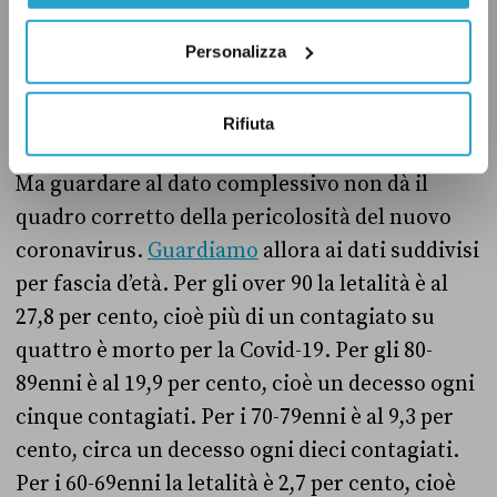
persone positive al virus che sono poi decedute
rispetto al totale ufficiale dei contagiati – il
Personalizza
dato complessivo
è pari
al 2,8 per cento, quasi
dieci volte più di quanto affermato da Siri.
Rifiuta
Ma guardare al dato complessivo non dà il
quadro corretto della pericolosità del nuovo
coronavirus.
Guardiamo
allora ai dati suddivisi
per fascia d’età. Per gli over 90 la letalità è al
27,8 per cento, cioè più di un contagiato su
quattro è morto per la Covid-19. Per gli 80-
89enni è al 19,9 per cento, cioè un decesso ogni
cinque contagiati. Per i 70-79enni è al 9,3 per
cento, circa un decesso ogni dieci contagiati.
Per i 60-69enni la letalità è 2,7 per cento, cioè