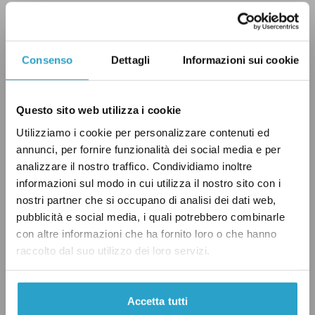
CoV-2 (il virus responsabile della Covid-19) non
è quasi certamente uguale al numero di
persone rilevato dai dati ufficiali come
Consenso
Dettagli
Informazioni sui cookie
contagiate: si pensi a chi si contagia in forma
asintomatica e, non sapendo di essere infetto,
Questo sito web utilizza i cookie
non si sottopone ad alcun tampone. In secondo
Utilizziamo i cookie per personalizzare contenuti ed
luogo è poi possibile che, soprattutto durante
annunci, per fornire funzionalità dei social media e per
la prima ondata, un certo numero di persone
analizzare il nostro traffico. Condividiamo inoltre
decedute per Covid-19 non siano state
informazioni sul modo in cui utilizza il nostro sito con i
registrate come vittime del nuovo
nostri partner che si occupano di analisi dei dati web,
pubblicità e social media, i quali potrebbero combinarle
coronavirus, considerata la fase emergenziale
con altre informazioni che ha fornito loro o che hanno
che attraversava il Paese e il sistema sanitario.
raccolto dal suo utilizzo dei loro servizi.
Premesso questo, se guardiamo alla letalità
Accetta tutti
della Covid-19 in Italia – cioè il numero di