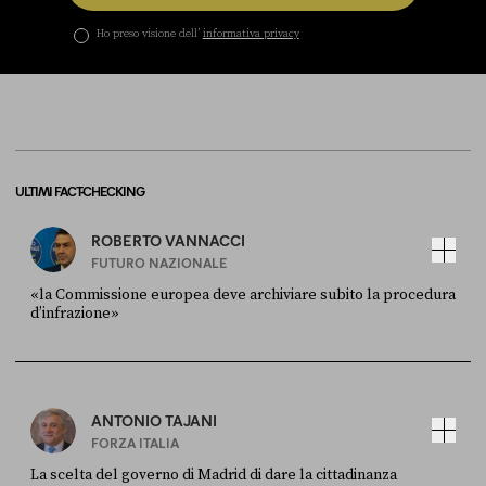
Ho preso visione dell’
informativa privacy
ULTIMI FACT-CHECKING
ROBERTO VANNACCI
FUTURO NAZIONALE
«la Commissione europea deve archiviare subito la procedura
d’infrazione»
FONTE
DATA
Ansa
28 LUGLIO 2026
ANTONIO TAJANI
FORZA ITALIA
La scelta del governo di Madrid di dare la cittadinanza