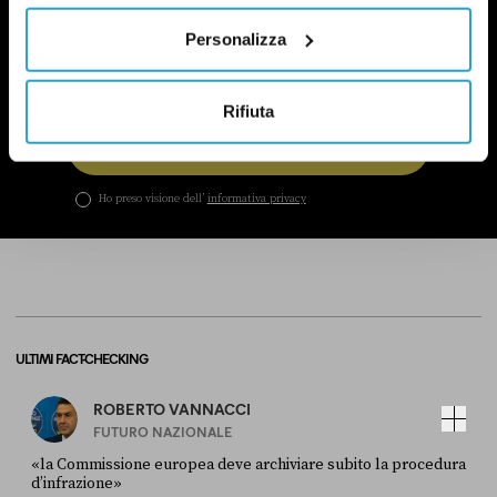
politica.
Qui un esempio
.
Personalizza
Rifiuta
ISCRIVITI
Ho preso visione dell’
informativa privacy
ULTIMI FACT-CHECKING
ROBERTO VANNACCI
FUTURO NAZIONALE
«la Commissione europea deve archiviare subito la procedura
d’infrazione»