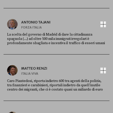
FONTE
DATA
Ansa
28 LUGLIO 2026
ANTONIO TAJANI
FORZA ITALIA
La scelta del governo di Madrid di dare la cittadinanza
spagnola (...) ad oltre 500 mila immigrati irregolari è
profondamente sbagliata e incentiva il traffico di esseri umani
FONTE
DATA
X
30 LUGLIO
MATTEO RENZI
ITALIA VIVA
Caro Piantedosi, riporta indietro 600 tra agenti della polizia,
tra finanzieri e carabinieri, riportali indietro da quell’inutile
centro dei migranti, che ci è costato quasi un miliardo di euro
FONTE
DATA
Sky Live In
6 LUGLIO