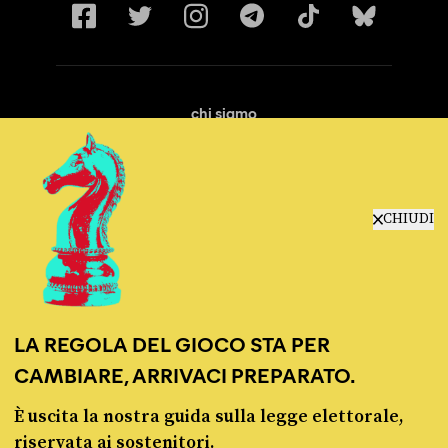
chi siamo
manifesto
redazione
progetti
lavora con noi
CHIUDI
contattaci
LA REGOLA DEL GIOCO STA PER
CAMBIARE, ARRIVACI PREPARATO.
È uscita la nostra guida sulla legge elettorale,
© Pagella Politica 2012 - 2026
riservata ai sostenitori.