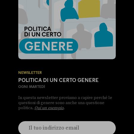
Pagella Politica Verdetto:
Vero
http://www.ansa.it/mare/notizie/rubriche/shippi
francia-nazionalista-noi-non-
chiudiamo_9dae2ce0-242f-4909-b9ac-
9b6e4f01b42c.html
«L’anno scorso l’Italia ha fatto +40% in
NEWSLETTER
attrazione di investimenti»
POLITICA DI UN CERTO GENERE
OGNI MARTEDÌ
Carlo Calenda
ministro dello Sviluppo Economico
In questa newsletter proviamo a capire perché le
questioni di genere sono anche una questione
politica.
Qui un esempio
.
Meeting di Rimini
martedì 22 agosto 2017
2017-08-22