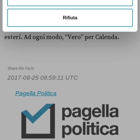
qualche osservazione su quanto il dato sia
Rifiuta
davvero significativo e quanto il nostro
sistema aziendale sia davvero aperto ai capitali
esteri. Ad ogni modo, “Vero” per Calenda.
Share the Facts
2017-08-25 08:59:11 UTC
Pagella Politica