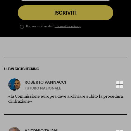
Leggi di più
inf
ISCRIVITI
Ho preso visione dell’
informativa privacy
ULTIMI FACT-CHECKING
ROBERTO VANNACCI
FUTURO NAZIONALE
«la Commissione europea deve archiviare subito la procedura
d’infrazione»
FONTE
DATA
Ansa
28 LUGLIO 2026
ANTONIO TAJANI