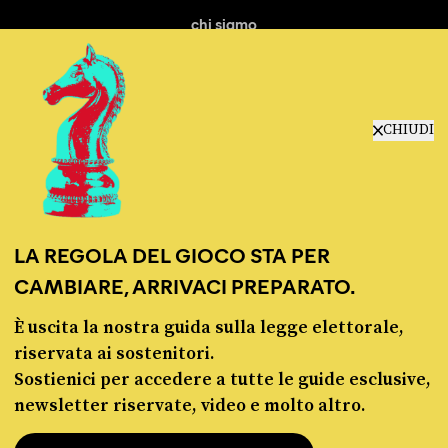
chi siamo
manifesto
redazione
progetti
lavora con noi
CHIUDI
contattaci
LA REGOLA DEL GIOCO STA PER
CAMBIARE, ARRIVACI PREPARATO.
È uscita la nostra guida sulla legge elettorale,
© Pagella Politica 2012 - 2026
riservata ai sostenitori.
Sostienici per accedere a tutte le guide esclusive,
Pagella Politica è una testata registrata presso il Tribunale di Milano, n. 55 del 8
newsletter riservate, video e molto altro.
marzo 2021. ISSN 2974-9387