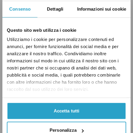
imprese alla cultura imprenditoriale italiana.
Consenso
Dettagli
Informazioni sui cookie
Questo sito web utilizza i cookie
Utilizziamo i cookie per personalizzare contenuti ed
annunci, per fornire funzionalità dei social media e per
analizzare il nostro traffico. Condividiamo inoltre
informazioni sul modo in cui utilizza il nostro sito con i
nostri partner che si occupano di analisi dei dati web,
Il verdetto
pubblicità e social media, i quali potrebbero combinarle
con altre informazioni che ha fornito loro o che hanno
raccolto dal suo utilizzo dei loro servizi.
Carlo Calenda ha notato un significativo
aumento degli investimenti diretti esteri in
Accetta tutti
Italia. Questo aumento si è effettivamente
verificato nei termini segnalati dal ministro
Personalizza
(+49 per cento circa), anche se si può fare