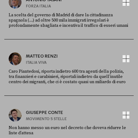
FORZA ITALIA
La scelta del governo di Madrid di dare la cittadinanza
spagnola (...) ad oltre 500 mila immigrati irregolari è
profondamente sbagliata e incentiva il traffico di esseri umani
FONTE
DATA
X
30 LUGLIO
MATTEO RENZI
ITALIA VIVA
Caro Piantedosi, riporta indietro 600 tra agenti della polizia,
tra finanzieri e carabinieri, riportali indietro da quell’inutile
centro dei migranti, che ci è costato quasi un miliardo di euro
FONTE
DATA
Sky Live In
6 LUGLIO
GIUSEPPE CONTE
MOVIMENTO 5 STELLE
Non hanno messo un euro nel decreto che doveva ridurre le
liste d’attesa