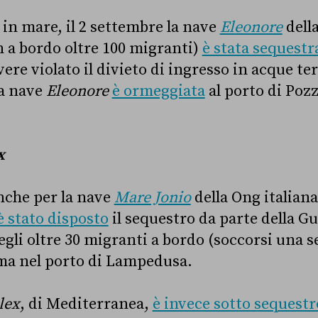
 in mare, il 2 settembre la nave
Eleonore
dell
 a bordo oltre 100 migranti)
è stata sequestr
vere violato il divieto di ingresso in acque terr
la nave
Eleonore
è ormeggiata
al porto di Pozza
x
anche per la nave
Mare Jonio
della Ong italian
 stato disposto
il sequestro da parte della Gu
egli oltre 30 migranti a bordo (soccorsi una 
rma nel porto di Lampedusa.
lex
, di Mediterranea,
è invece sotto sequestr