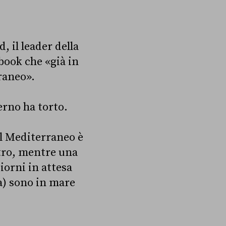
 il leader della
book che «già in
raneo».
erno ha torto.
el Mediterraneo è
tro, mentre una
giorni in attesa
a) sono in mare