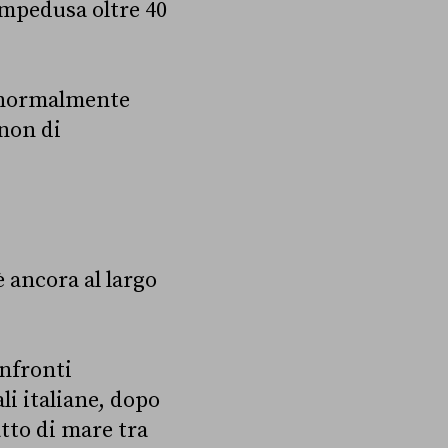
ampedusa oltre 40
ò normalmente
 non di
è ancora al largo
nfronti
li italiane, dopo
atto di mare tra