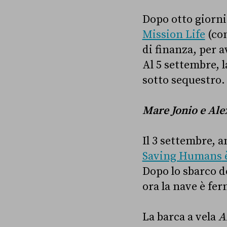
Dopo otto giorni
Mission Life
(con
di finanza, per a
Al 5 settembre, 
sotto sequestro.
Mare Jonio e Ale
Il 3 settembre, 
Saving Humans
è
Dopo lo sbarco d
ora la nave è fe
La barca a vela
A