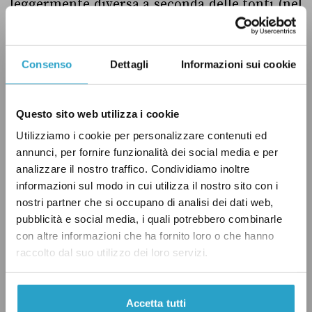
leggermente diversa a seconda delle fonti (nel
2013 Il Sole 24 Ore parlava di
113 etnie
), ma
sono i dati del Comune a fare fede. Dunque
Consenso
Dettagli
Informazioni sui cookie
Salvini non è precisissimo sulla popolazione
residente a Prato (190 mila secondo le ultime
stime) ma ha ragione a parlare di oltre 100
Questo sito web utilizza i cookie
gruppi di stranieri, “C’eri quasi”!
Utilizziamo i cookie per personalizzare contenuti ed
_____________________________
annunci, per fornire funzionalità dei social media e per
analizzare il nostro traffico. Condividiamo inoltre
Andrebbe precisato che i termini etnia e
informazioni sul modo in cui utilizza il nostro sito con i
Nazione
sono spesso utilizzati con significati
nostri partner che si occupano di analisi dei dati web,
diversi
.
pubblicità e social media, i quali potrebbero combinarle
Nel contesto di questa analisi il termine ‘etnia’
con altre informazioni che ha fornito loro o che hanno
raccolto dal suo utilizzo dei loro servizi.
è stato interpretato con il significato di ‘Stato
di provenienza’. Abbiamo in genere utilizzato il
termine più generico ‘gruppi di stranieri’, se
Accetta tutti