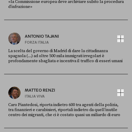
«la Commissione europea deve archiviare subito la procedura
d’infrazione»
FONTE
DATA
Ansa
28 LUGLIO 2026
ANTONIO TAJANI
FORZA ITALIA
La scelta del governo di Madrid di dare la cittadinanza
spagnola (...) ad oltre 500 mila immigrati irregolari è
profondamente sbagliata e incentiva il traffico di esseri umani
FONTE
DATA
X
30 LUGLIO
MATTEO RENZI
ITALIA VIVA
Caro Piantedosi, riporta indietro 600 tra agenti della polizia,
tra finanzieri e carabinieri, riportali indietro da quell’inutile
centro dei migranti, che ci è costato quasi un miliardo di euro
FONTE
DATA
Sky Live In
6 LUGLIO