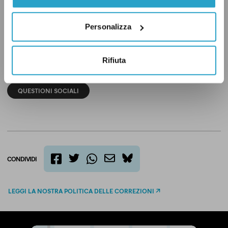
non nei casi in cui le fonti stesse parlavano di
‘etnia’.
Personalizza
Rifiuta
C'ERI QUASI
IMMIGRAZIONE
LEGA NORD
QUESTIONI SOCIALI
CONDIVIDI
twitter
email
bluesky
facebook
whatsapp
LEGGI LA NOSTRA POLITICA DELLE CORREZIONI