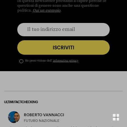
In questa newsletter proviamo a capire perché le
questioni di genere sono anche una questione
politica.
Qui un esempio
.
ISCRIVITI
Ho preso visione dell’
informativa privacy
ULTIMI FACT-CHECKING
ROBERTO VANNACCI
FUTURO NAZIONALE