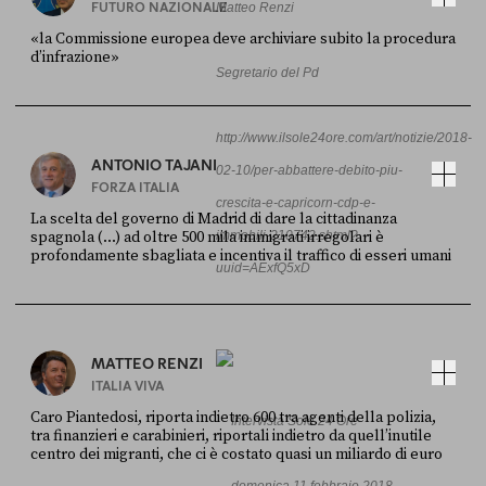
FUTURO NAZIONALE
Matteo Renzi
«la Commissione europea deve archiviare subito la procedura
d’infrazione»
Segretario del Pd
FONTE
DATA
Ansa
28 LUGLIO 2026
http://www.ilsole24ore.com/art/notizie/2018-
ANTONIO TAJANI
02-10/per-abbattere-debito-piu-
FORZA ITALIA
crescita-e-capricorn-cdp-e-
La scelta del governo di Madrid di dare la cittadinanza
spagnola (...) ad oltre 500 mila immigrati irregolari è
immobili-210742.shtml?
profondamente sbagliata e incentiva il traffico di esseri umani
uuid=AExfQ5xD
FONTE
DATA
X
30 LUGLIO
MATTEO RENZI
ITALIA VIVA
Caro Piantedosi, riporta indietro 600 tra agenti della polizia,
Intervista Sole 24 Ore
tra finanzieri e carabinieri, riportali indietro da quell’inutile
centro dei migranti, che ci è costato quasi un miliardo di euro
FONTE
DATA