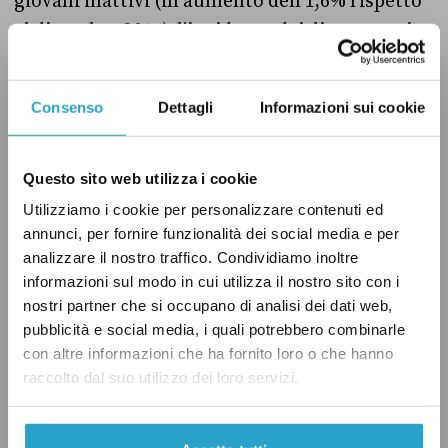
giovani inattivi (in aumento dell’1,6% rispetto
al dicembre 2016), l’incidenza dei disoccupati
tra 15 e 24 anni sul totale dei giovani della
stessa classe di età è pari all’8,2%, in calo di 0,2
Consenso
Dettagli
Informazioni sui cookie
punti rispetto a novembre. Ciò significa che
meno di un giovane su dieci è effettivamente
disoccupato. Si può dunque dire che Renzi
Questo sito web utilizza i cookie
abbia presentato un dato corretto sul tasso di
Utilizziamo i cookie per personalizzare contenuti ed
annunci, per fornire funzionalità dei social media e per
disoccupazione giovanile attuale, con un
analizzare il nostro traffico. Condividiamo inoltre
piccolo arrotondamento.
informazioni sul modo in cui utilizza il nostro sito con i
nostri partner che si occupano di analisi dei dati web,
Il verdetto
pubblicità e social media, i quali potrebbero combinarle
con altre informazioni che ha fornito loro o che hanno
raccolto dal suo utilizzo dei loro servizi.
I dati forniti da Matteo Renzi sul tasso di
disoccupazione giovanile sono