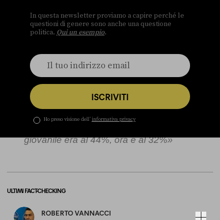
In questa newsletter proviamo a capire perché le
questioni di genere sono anche una questione
politica.
Qui un esempio
.
Pagella Politica Verdetto:
Vero
ISCRIVITI
Ho preso visione dell’
informativa privacy
«Quando siamo partiti la disoccupazione
giovanile era al 44%, ora è al 32%»
ULTIMI FACT-CHECKING
ROBERTO VANNACCI