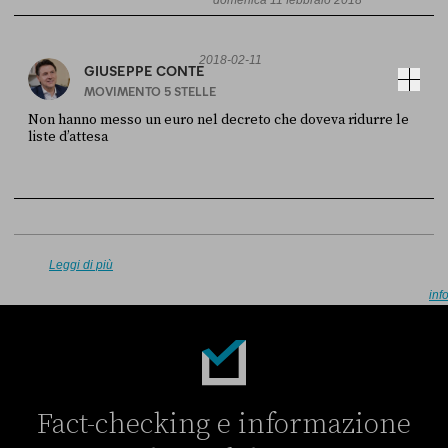
domenica 11 febbraio 2018
Sky Live In
6 LUGLIO
2018-02-11
GIUSEPPE CONTE
MOVIMENTO 5 STELLE
Non hanno messo un euro nel decreto che doveva ridurre le
liste d’attesa
FONTE
DATA
Sky Live In
6 LUGLIO
Leggi di più
inf
Fact-checking e informazione