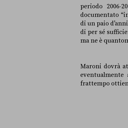
periodo 2006-2
documentato “in 
di un paio d’ann
di per sé suffic
ma ne è quantom
Maroni dovrà at
eventualmente a
frattempo ottien