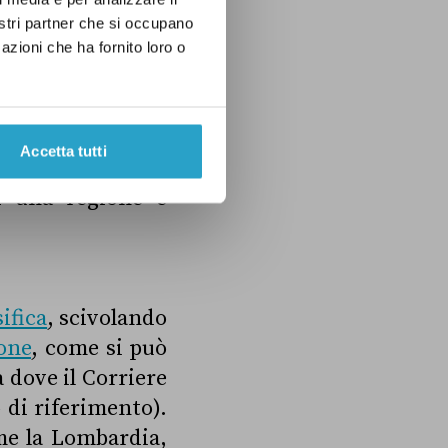
nostri partner che si occupano
azioni che ha fornito loro o
Accetta tutti
 I risultati sono
i una regione è
ifica
, scivolando
one
, come si può
 dove il Corriere
o di riferimento).
ome la Lombardia,