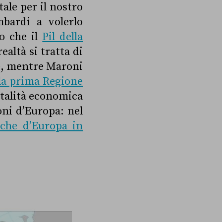
le per il nostro
mbardi a volerlo
o che il
Pil della
realtà si tratta di
), mentre Maroni
 la prima Regione
vitalità economica
oni d’Europa: nel
cche d’Europa in