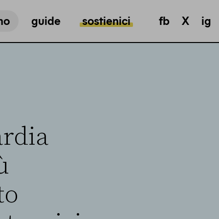
mo
guide
sostienici
fb
X
ig
ardia
ù
to