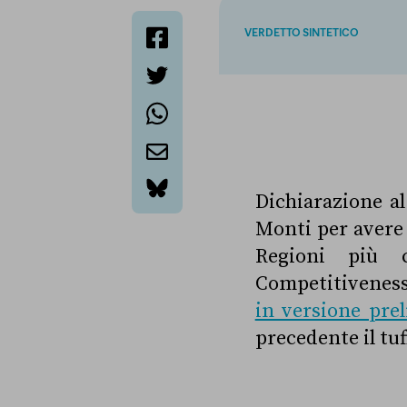
VERDETTO SINTETICO
facebook
twitter
whatsapp
email
Dichiarazione al
bluesky
Monti per avere 
Regioni più c
Competitiveness
in versione prel
precedente il tu