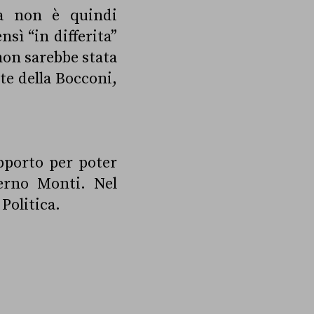
da non è quindi
sì “in differita”
non sarebbe stata
te della Bocconi,
pporto per poter
verno Monti. Nel
Politica.