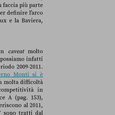
 faccia più parte
r definire l’arco
ux e la Baviera,
 un
caveat
molto
 possiamo infatti
eriodo 2009-2011.
erno Monti si è
n molta difficoltà
ompetitività in
ce A (pag. 153),
feriscono al 2011,
 sono tratti dal