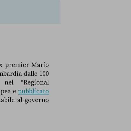
’ex premier Mario
mbardia dalle 100
 nel “Regional
opea e
pubblicato
abile al governo