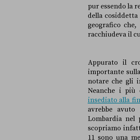
pur essendo la r
della cosiddetta
geografico che,
racchiudeva il c
Appurato il cr
importante sulla
notare che gli i
Neanche i più 
insediato alla fi
avrebbe avuto 
Lombardia nel p
scopriamo infatti
11 sono una med