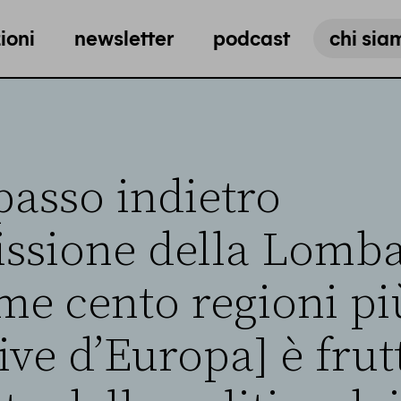
ioni
newsletter
podcast
chi sia
passo indietro
missione della Lomb
ime cento regioni pi
ive d’Europa] è frut