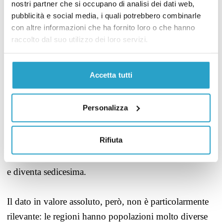
nostri partner che si occupano di analisi dei dati web,
Italia». Il primo è, prevedibilmente, il numero totale di
pubblicità e social media, i quali potrebbero combinarle
persone over 65 o over 70 che risiedono nelle 20
con altre informazioni che ha fornito loro o che hanno
regioni.
raccolto dal suo utilizzo dei loro servizi.
Partiamo dagli over 65. In base ai dati Istat, la
Accetta tutti
Lombardia
è la regione
con più over 65 in termini
assoluti (2,2 milioni), mentre l’ultima è la Valle
Personalizza
d’Aosta (30 mila). In questa classifica l’Umbria è
diciassettesima con circa 226 mila residenti di età
Rifiuta
superiore ai 65 anni. Per gli over 70, che in Umbria
sono circa 174 mila, la regione acquista una posizione
e diventa sedicesima.
Il dato in valore assoluto, però, non è particolarmente
rilevante: le regioni hanno popolazioni molto diverse