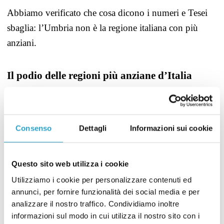
Abbiamo verificato che cosa dicono i numeri e Tesei
sbaglia: l’Umbria non è la regione italiana con più
anziani.
Il podio delle regioni più anziane d’Italia
Il termine “anziano” è di per sé piuttosto vago. L’Istat
include
generalmente in questa categoria le persone
con più di 65 anni, ma nell’intervista Tesei
sembra
Consenso
Dettagli
Informazioni sui cookie
riferirsi
alla fascia d’età dai 70 anni in su. Nella nostra
analisi abbiamo preso in considerazione entrambe le
Questo sito web utilizza i cookie
due opzioni.
Utilizziamo i cookie per personalizzare contenuti ed
annunci, per fornire funzionalità dei social media e per
Esistono diversi parametri che possiamo utilizzare per
analizzare il nostro traffico. Condividiamo inoltre
informazioni sul modo in cui utilizza il nostro sito con i
decidere quale sia la regione «con più anziani in