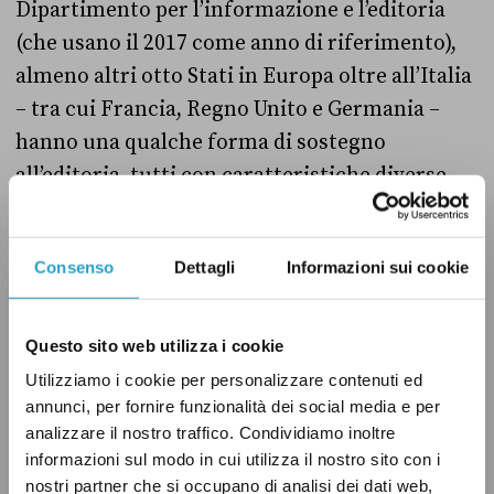
Dipartimento per l’informazione e l’editoria
(che usano il 2017 come anno di riferimento),
almeno altri otto Stati in Europa oltre all’Italia
– tra cui Francia, Regno Unito e Germania –
hanno una qualche forma di sostegno
all’editoria, tutti con caratteristiche diverse.
Da un lato, per esempio, ci sono Paesi come il
Consenso
Dettagli
Informazioni sui cookie
nostro, la Francia e quelli nordici (Danimarca,
Norvegia
e
Svezia
) che puntano in misura
cospicua sui contributi diretti. Dall’altro lato,
Questo sito web utilizza i cookie
Paesi come
Germania
e
Regno Unito
non hanno
Utilizziamo i cookie per personalizzare contenuti ed
misure di sostegno diretto (se non a livello
annunci, per fornire funzionalità dei social media e per
analizzare il nostro traffico. Condividiamo inoltre
locale), ma aiutano le testate giornalistiche
informazioni sul modo in cui utilizza il nostro sito con i
con contributi indiretti, per esempio con le
nostri partner che si occupano di analisi dei dati web,