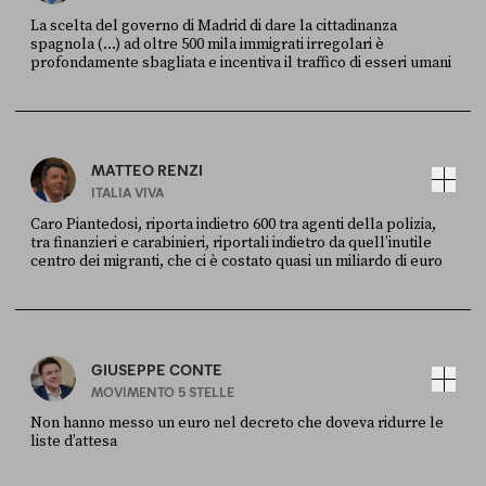
La scelta del governo di Madrid di dare la cittadinanza
spagnola (...) ad oltre 500 mila immigrati irregolari è
profondamente sbagliata e incentiva il traffico di esseri umani
FONTE
DATA
X
30 LUGLIO
MATTEO RENZI
ITALIA VIVA
Caro Piantedosi, riporta indietro 600 tra agenti della polizia,
tra finanzieri e carabinieri, riportali indietro da quell’inutile
centro dei migranti, che ci è costato quasi un miliardo di euro
FONTE
DATA
Sky Live In
6 LUGLIO
GIUSEPPE CONTE
MOVIMENTO 5 STELLE
Non hanno messo un euro nel decreto che doveva ridurre le
liste d’attesa
FONTE
DATA