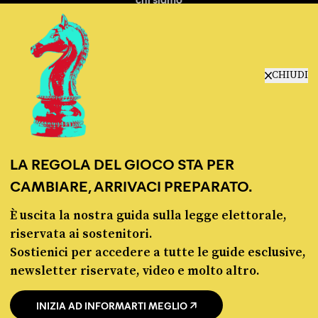
manifesto
redazione
progetti
lavora con noi
CHIUDI
contattaci
LA REGOLA DEL GIOCO STA PER
CAMBIARE, ARRIVACI PREPARATO.
È uscita la nostra guida sulla legge elettorale,
© Pagella Politica 2012 - 2026
riservata ai sostenitori.
Sostienici per accedere a tutte le guide esclusive,
Pagella Politica è una testata registrata presso il Tribunale di Milano, n. 55 del 8
newsletter riservate, video e molto altro.
marzo 2021. ISSN 2974-9387
INIZIA AD INFORMARTI MEGLIO
Privacy policy
Cookie policy