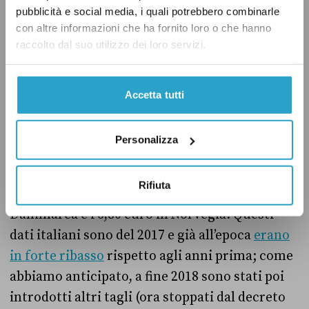
agevolazioni sul pagamento dell’Iva. In
pubblicità e social media, i quali potrebbero combinarle
Finlandia i contributi diretti
ci sono
, ma sono
con altre informazioni che ha fornito loro o che hanno
raccolto dal suo utilizzo dei loro servizi.
per lo più pensati per progetti innovativi.
In base alle stime del Dipartimento per
Accetta tutti
l’informazione e l’editoria, le misure dirette
per finanziare il mondo dell’informazione
Personalizza
costano
a ogni cittadino italiano circa 1,10
euro (oltre 65 milioni in totale), un dato
Rifiuta
parecchio più basso rispetto ai 9,54 euro in
Danimarca e i 6,80 euro in Norvegia. Questi
dati italiani sono del 2017 e già all’epoca
erano
in forte ribasso
rispetto agli anni prima; come
abbiamo anticipato, a fine 2018 sono stati poi
introdotti altri tagli (ora stoppati dal decreto