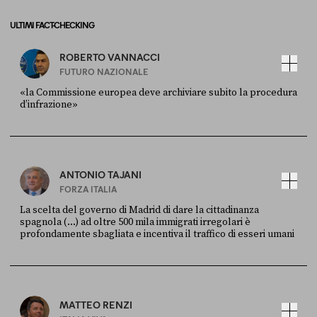
ULTIMI FACT-CHECKING
ROBERTO VANNACCI
FUTURO NAZIONALE
«la Commissione europea deve archiviare subito la procedura
d’infrazione»
FONTE
DATA
Ansa
28 LUGLIO 2026
ANTONIO TAJANI
FORZA ITALIA
La scelta del governo di Madrid di dare la cittadinanza
spagnola (...) ad oltre 500 mila immigrati irregolari è
profondamente sbagliata e incentiva il traffico di esseri umani
FONTE
DATA
X
30 LUGLIO
MATTEO RENZI