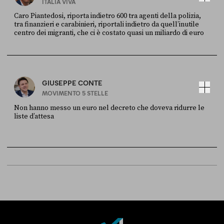
ITALIA VIVA
Caro Piantedosi, riporta indietro 600 tra agenti della polizia,
tra finanzieri e carabinieri, riportali indietro da quell’inutile
centro dei migranti, che ci è costato quasi un miliardo di euro
FONTE
DATA
Sky Live In
6 LUGLIO
GIUSEPPE CONTE
MOVIMENTO 5 STELLE
Non hanno messo un euro nel decreto che doveva ridurre le
liste d’attesa
FONTE
DATA
Sky Live In
6 LUGLIO