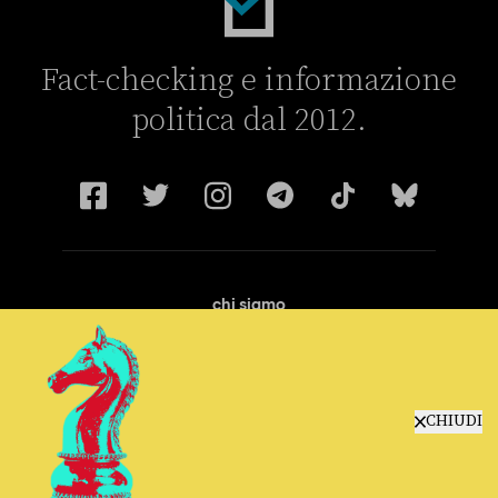
Fact-checking e informazione
politica dal 2012.
chi siamo
manifesto
redazione
progetti
lavora con noi
CHIUDI
contattaci