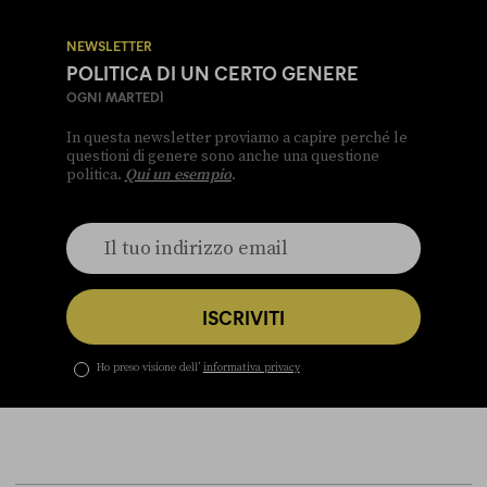
NEWSLETTER
POLITICA DI UN CERTO GENERE
OGNI MARTEDÌ
In questa newsletter proviamo a capire perché le
questioni di genere sono anche una questione
politica.
Qui un esempio
.
ISCRIVITI
Ho preso visione dell’
informativa privacy