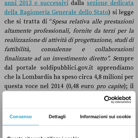
anni 2013 e successivi
dalla
sezione dedicata
della Ragioneria Generale dello Stato
) si legge
che si tratta di “
Spesa relativa alle prestazioni
altamente professionali, fornite da terzi per la
realizzazione di attività di progettazione, studi di
fattibilità, consulenze e collaborazioni
finalizzate ad un investimento diretto”. S
empre
dal portale soldipubblici.gov.it apprendiamo
che la Lombardia ha speso circa 4,8 milioni per
questa voce nel 2014 (0,48 euro
pro capite
); il
totale delle Regioni era 55,9 milioni (0,92 euro).
In questo caso stiamo parlando quindi di
appena la metà, non un quinto.
Consenso
Dettagli
Informazioni sui cookie