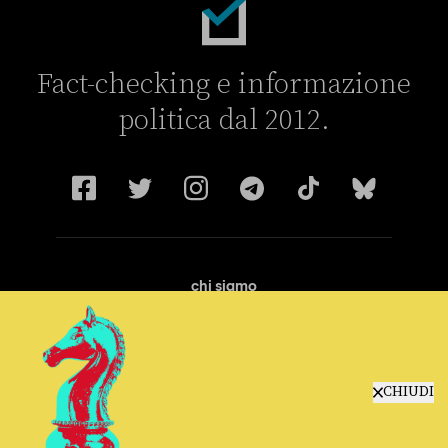
Fact-checking e informazione
politica dal 2012.
chi siamo
manifesto
redazione
progetti
lavora con noi
CHIUDI
contattaci