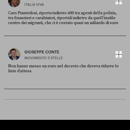
ITALIA VIVA
Caro Piantedosi, riporta indietro 600 tra agenti della polizia,
tra finanzieri e carabinieri, riportali indietro da quell’inutile
centro dei migranti, che ci è costato quasi un miliardo di euro
FONTE
DATA
Sky Live In
6 LUGLIO
GIUSEPPE CONTE
MOVIMENTO 5 STELLE
Non hanno messo un euro nel decreto che doveva ridurre le
liste d’attesa
FONTE
DATA
Sky Live In
6 LUGLIO