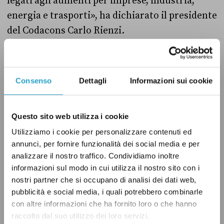
legati agli aumenti per imprese, industria,
energia e trasporti», ha dichiarato il presidente
del Codacons Carlo Rienzi.
Questa stima (oltre il doppio di quella fatta da
Il Sole 24 Ore
) è riferita però al 2021, quando
Consenso
Dettagli
Informazioni sui cookie
l’Iva sarà aumentata fino al 26,5 per cento. E
presuppone che il livello dei consumi resti
Questo sito web utilizza i cookie
invariato.
Utilizziamo i cookie per personalizzare contenuti ed
annunci, per fornire funzionalità dei social media e per
Una stima meno pessimistica proviene
analizzare il nostro traffico. Condividiamo inoltre
dall’
Ufficio studi di Confcommercio,
secondo
informazioni sul modo in cui utilizza il nostro sito con i
cui l’aumento di spesa – se entreranno in
nostri partner che si occupano di analisi dei dati web,
pubblicità e social media, i quali potrebbero combinarle
vigore tutte le clausole di salvaguardia
con altre informazioni che ha fornito loro o che hanno
previste dalla legge di Bilancio per il 2019 –
raccolto dal suo utilizzo dei loro servizi.