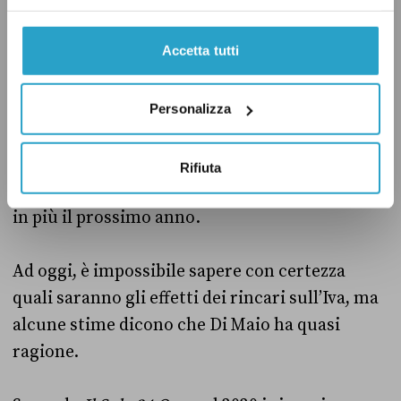
sarà di 889 euro a famiglia fino al 2021, e di
“soli” 382 euro se si considera solo il 2020.
Accetta tutti
Il verdetto
Personalizza
Il capo politico del M5s Di Maio ha detto che se
non si evita l’aumento dell’Iva previsto per il
Rifiuta
2020, ogni famiglia rischia di pagare 600 euro
in più il prossimo anno.
Ad oggi, è impossibile sapere con certezza
quali saranno gli effetti dei rincari sull’Iva, ma
alcune stime dicono che Di Maio ha quasi
ragione.