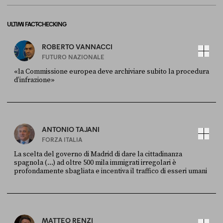
ULTIMI FACT-CHECKING
ROBERTO VANNACCI
FUTURO NAZIONALE
«la Commissione europea deve archiviare subito la procedura
d’infrazione»
FONTE
DATA
Ansa
28 LUGLIO 2026
ANTONIO TAJANI
FORZA ITALIA
La scelta del governo di Madrid di dare la cittadinanza
spagnola (...) ad oltre 500 mila immigrati irregolari è
profondamente sbagliata e incentiva il traffico di esseri umani
FONTE
DATA
X
30 LUGLIO
MATTEO RENZI