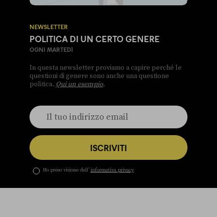
NEWSLETTER
POLITICA DI UN CERTO GENERE
OGNI MARTEDÌ
In questa newsletter proviamo a capire perché le
questioni di genere sono anche una questione
politica.
Qui un esempio
.
ISCRIVITI
Ho preso visione dell’
informativa privacy