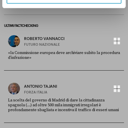
ULTIMI FACT-CHECKING
ROBERTO VANNACCI
FUTURO NAZIONALE
«la Commissione europea deve archiviare subito la procedura
d’infrazione»
FONTE
DATA
Ansa
28 LUGLIO 2026
ANTONIO TAJANI
FORZA ITALIA
La scelta del governo di Madrid di dare la cittadinanza
spagnola (...) ad oltre 500 mila immigrati irregolari è
profondamente sbagliata e incentiva il traffico di esseri umani
FONTE
DATA
X
30 LUGLIO