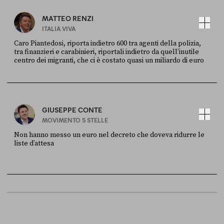
MATTEO RENZI
ITALIA VIVA
Caro Piantedosi, riporta indietro 600 tra agenti della polizia,
tra finanzieri e carabinieri, riportali indietro da quell’inutile
centro dei migranti, che ci è costato quasi un miliardo di euro
FONTE
DATA
Sky Live In
6 LUGLIO
GIUSEPPE CONTE
MOVIMENTO 5 STELLE
Non hanno messo un euro nel decreto che doveva ridurre le
liste d’attesa
FONTE
DATA
Sky Live In
6 LUGLIO