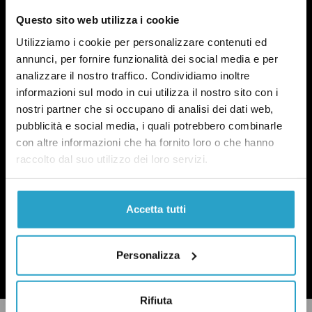
Questo sito web utilizza i cookie
Utilizziamo i cookie per personalizzare contenuti ed
annunci, per fornire funzionalità dei social media e per
NEWSLETTER
analizzare il nostro traffico. Condividiamo inoltre
POLITICA DI UN CERTO GENERE
informazioni sul modo in cui utilizza il nostro sito con i
OGNI MARTEDÌ
nostri partner che si occupano di analisi dei dati web,
pubblicità e social media, i quali potrebbero combinarle
In questa newsletter proviamo a capire perché le
questioni di genere sono anche una questione
con altre informazioni che ha fornito loro o che hanno
politica.
Qui un esempio
.
raccolto dal suo utilizzo dei loro servizi.
Accetta tutti
ISCRIVITI
Personalizza
Ho preso visione dell’
informativa privacy
Rifiuta