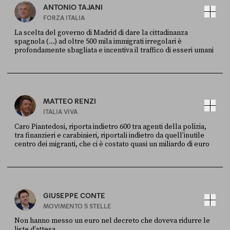
ANTONIO TAJANI
FORZA ITALIA
La scelta del governo di Madrid di dare la cittadinanza
spagnola (...) ad oltre 500 mila immigrati irregolari è
profondamente sbagliata e incentiva il traffico di esseri umani
FONTE
DATA
X
30 LUGLIO
MATTEO RENZI
ITALIA VIVA
Caro Piantedosi, riporta indietro 600 tra agenti della polizia,
tra finanzieri e carabinieri, riportali indietro da quell’inutile
centro dei migranti, che ci è costato quasi un miliardo di euro
FONTE
DATA
Sky Live In
6 LUGLIO
GIUSEPPE CONTE
MOVIMENTO 5 STELLE
Non hanno messo un euro nel decreto che doveva ridurre le
liste d’attesa