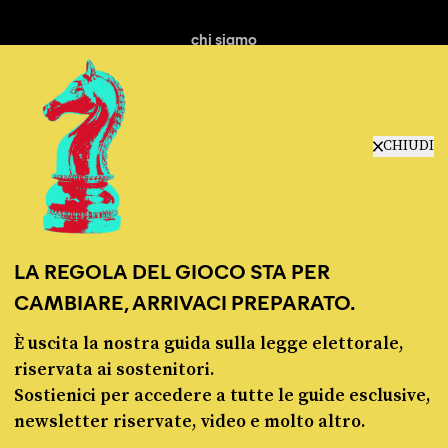
chi siamo
manifesto
redazione
progetti
lavora con noi
CHIUDI
contattaci
LA REGOLA DEL GIOCO STA PER
CAMBIARE, ARRIVACI PREPARATO.
È uscita la nostra guida sulla legge elettorale,
© Pagella Politica 2012 - 2026
riservata ai sostenitori.
Sostienici per accedere a tutte le guide esclusive,
Pagella Politica è una testata registrata presso il Tribunale di Milano, n. 55 del 8
newsletter riservate, video e molto altro.
marzo 2021. ISSN 2974-9387