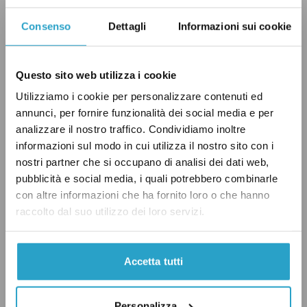
del totale, una percentuale sempre inferiore a
Consenso
Dettagli
Informazioni sui cookie
quella del 2 per cento citata da Conte.
Questo sito web utilizza i cookie
Il verdetto
Utilizziamo i cookie per personalizzare contenuti ed
annunci, per fornire funzionalità dei social media e per
Giuseppe Conte ha affermato che la
analizzare il nostro traffico. Condividiamo inoltre
popolazione della Regione Umbria è pari al 2
informazioni sul modo in cui utilizza il nostro sito con i
per cento del totale nazionale. Gli umbri sono
nostri partner che si occupano di analisi dei dati web,
pubblicità e social media, i quali potrebbero combinarle
in realtà anche meno di quella percentuale: la
con altre informazioni che ha fornito loro o che hanno
popolazione umbra è pari all’1,45 per cento del
raccolto dal suo utilizzo dei loro servizi.
totale residente in Italia e all’1,37 per cento
degli aventi diritto al voto.
Accetta tutti
Per Conte, quindi, un “C’eri quasi”.
Personalizza