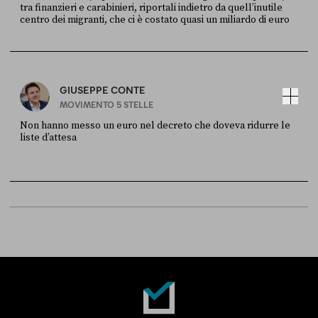
tra finanzieri e carabinieri, riportali indietro da quell’inutile
centro dei migranti, che ci è costato quasi un miliardo di euro
FONTE
DATA
Sky Live In
6 LUGLIO
GIUSEPPE CONTE
MOVIMENTO 5 STELLE
Non hanno messo un euro nel decreto che doveva ridurre le
liste d’attesa
FONTE
DATA
Sky Live In
6 LUGLIO