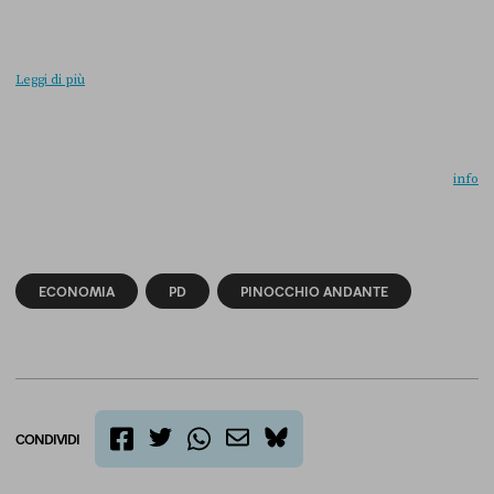
Leggi di più
info
ECONOMIA
PD
PINOCCHIO ANDANTE
CONDIVIDI
twitter
email
bluesky
facebook
whatsapp