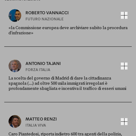
ROBERTO VANNACCI
FUTURO NAZIONALE
«la Commissione europea deve archiviare subito la procedura
d’infrazione»
FONTE
DATA
Ansa
28 LUGLIO 2026
ANTONIO TAJANI
FORZA ITALIA
La scelta del governo di Madrid di dare la cittadinanza
spagnola (...) ad oltre 500 mila immigrati irregolari è
profondamente sbagliata e incentiva il traffico di esseri umani
FONTE
DATA
X
30 LUGLIO
MATTEO RENZI
ITALIA VIVA
Caro Piantedosi, riporta indietro 600 tra agenti della polizia,