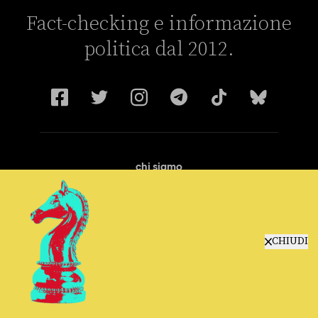
Fact-checking e informazione
politica dal 2012.
chi siamo
manifesto
redazione
progetti
lavora con noi
CHIUDI
contattaci