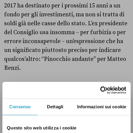
2017 ha destinato per i prossimi 15 anni a un
fondo per gli investimenti, ma non si tratta di
soldi già nelle casse dello stato. L’ex presidente
del Consiglio usa insomma – per furbizia o per
errore inconsapevole – un’espressione che ha
un significato piuttosto preciso per indicare
qualcos’altro: “Pinocchio andante” per Matteo
Renzi.
Consenso
Dettagli
Informazioni sui cookie
Questo sito web utilizza i cookie