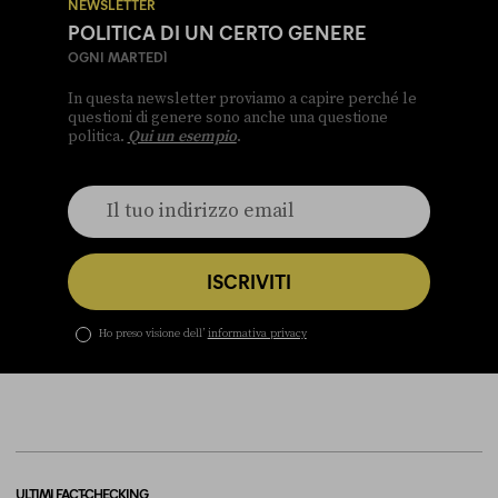
NEWSLETTER
POLITICA DI UN CERTO GENERE
OGNI MARTEDÌ
In questa newsletter proviamo a capire perché le
questioni di genere sono anche una questione
politica.
Qui un esempio
.
ISCRIVITI
Ho preso visione dell’
informativa privacy
ULTIMI FACT-CHECKING