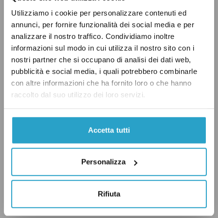
Per la Corte Costituzionale la libertà di
Utilizziamo i cookie per personalizzare contenuti ed
associarsi in partiti (art. 49 Cost.)
viene
annunci, per fornire funzionalità dei social media e per
giustamente limitata
dall’esigenza di
analizzare il nostro traffico. Condividiamo inoltre
informazioni sul modo in cui utilizza il nostro sito con i
assicurare la terzietà dei magistrati, nonché
nostri partner che si occupano di analisi dei dati web,
l’immagine di estraneità agli interessi dei
pubblicità e social media, i quali potrebbero combinarle
partiti (art. 98, terzo comma, Cost.).
con altre informazioni che ha fornito loro o che hanno
raccolto dal suo utilizzo dei loro servizi.
Questo terzo comma
dell’articolo 98
stabilisce
Accetta tutti
esplicitamente che “si possono con legge
stabilire limitazioni al diritto d’iscriversi ai
Personalizza
partiti politici per i magistrati”. Dunque, come
ribadito dalla Corte, il legislatore poteva
Rifiuta
imporre questo limite ai giudici.