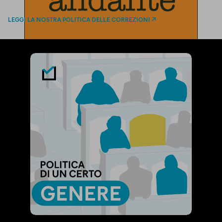
LEGGI LA NOSTRA POLITICA DELLE CORREZIONI
Pagella Politica Verdetto:
Pinocchio andante
«Quando un magistrato si mette in
aspettativa ha il diritto come tutti di fare
politica. Lo prevede la Costituzione»
Michele Emiliano
Presidente della Regione Puglia
In Mezz’Ora, Rai 3
domenica 5 marzo 2017