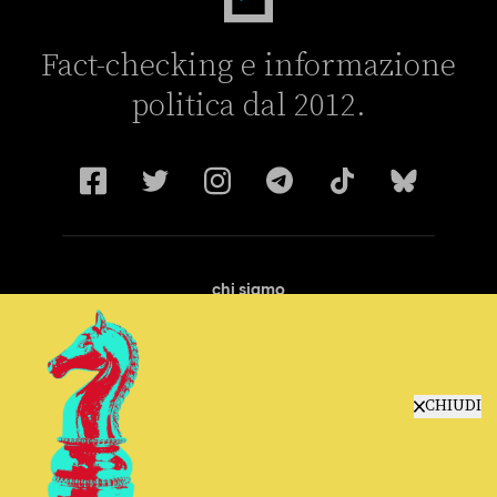
Fact-checking e informazione
politica dal 2012.
chi siamo
manifesto
redazione
progetti
lavora con noi
CHIUDI
contattaci