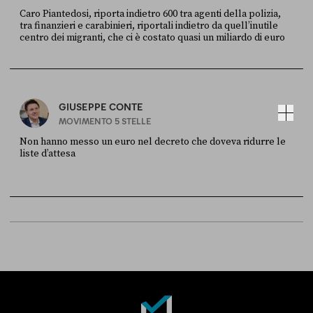
Caro Piantedosi, riporta indietro 600 tra agenti della polizia,
tra finanzieri e carabinieri, riportali indietro da quell’inutile
centro dei migranti, che ci è costato quasi un miliardo di euro
FONTE
DATA
Sky Live In
6 LUGLIO
GIUSEPPE CONTE
MOVIMENTO 5 STELLE
Non hanno messo un euro nel decreto che doveva ridurre le
liste d’attesa
FONTE
DATA
Sky Live In
6 LUGLIO