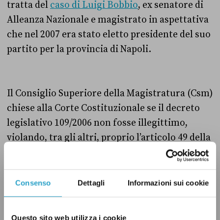
tratta del
caso di Luigi Bobbio
, ex senatore di
Alleanza Nazionale e magistrato in aspettativa
che nel 2007 era stato eletto presidente del suo
partito per la provincia di Napoli.
Il Consiglio Superiore della Magistratura (Csm)
chiese alla Corte Costituzionale se il decreto
legislativo 109/2006 non fosse illegittimo,
violando, tra gli altri, proprio l’articolo 49 della
Carta. La Corte
respinse il ricorso
ritenendolo
infondato e il Csm sanzionò – pur con una
semplice ammonizione – Luigi Bobbio.
Consenso
Dettagli
Informazioni sui cookie
Questo sito web utilizza i cookie