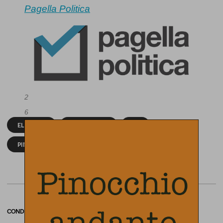
Pagella Politica
2
6
ELEZIONI
ISTITUZIONI
PD
PINOCCHIO ANDANTE
CONDIVIDI
twitter
email
bluesky
facebook
whatsapp