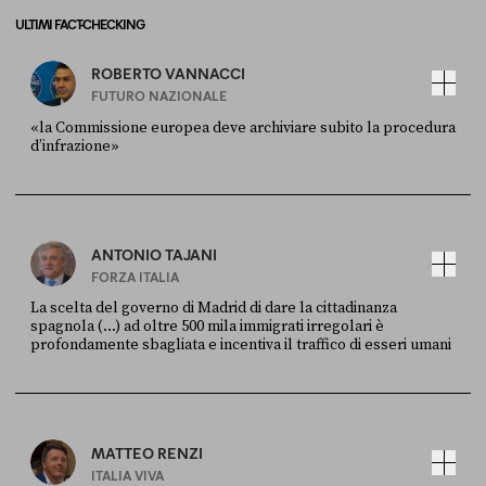
ULTIMI FACT-CHECKING
ROBERTO VANNACCI
FUTURO NAZIONALE
«la Commissione europea deve archiviare subito la procedura
d’infrazione»
FONTE
DATA
Ansa
28 LUGLIO 2026
ANTONIO TAJANI
FORZA ITALIA
La scelta del governo di Madrid di dare la cittadinanza
spagnola (...) ad oltre 500 mila immigrati irregolari è
profondamente sbagliata e incentiva il traffico di esseri umani
FONTE
DATA
X
30 LUGLIO
MATTEO RENZI
ITALIA VIVA