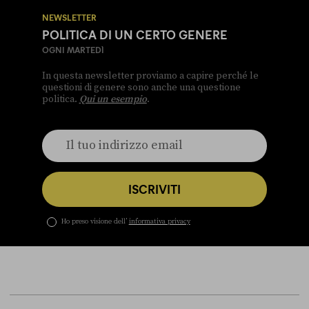
NEWSLETTER
POLITICA DI UN CERTO GENERE
OGNI MARTEDÌ
In questa newsletter proviamo a capire perché le
questioni di genere sono anche una questione
politica.
Qui un esempio
.
ISCRIVITI
Ho preso visione dell’
informativa privacy