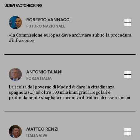
ULTIMI FACT-CHECKING
ROBERTO VANNACCI
FUTURO NAZIONALE
«la Commissione europea deve archiviare subito la procedura
d’infrazione»
FONTE
DATA
Ansa
28 LUGLIO 2026
ANTONIO TAJANI
FORZA ITALIA
La scelta del governo di Madrid di dare la cittadinanza
spagnola (...) ad oltre 500 mila immigrati irregolari è
profondamente sbagliata e incentiva il traffico di esseri umani
FONTE
DATA
X
30 LUGLIO
MATTEO RENZI
ITALIA VIVA