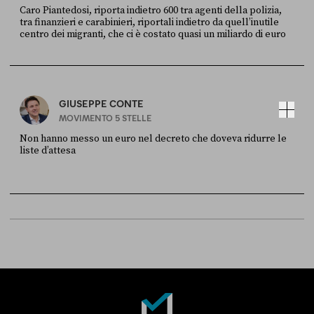
Caro Piantedosi, riporta indietro 600 tra agenti della polizia,
tra finanzieri e carabinieri, riportali indietro da quell’inutile
centro dei migranti, che ci è costato quasi un miliardo di euro
FONTE
DATA
Sky Live In
6 LUGLIO
GIUSEPPE CONTE
MOVIMENTO 5 STELLE
Non hanno messo un euro nel decreto che doveva ridurre le
liste d’attesa
FONTE
DATA
Sky Live In
6 LUGLIO