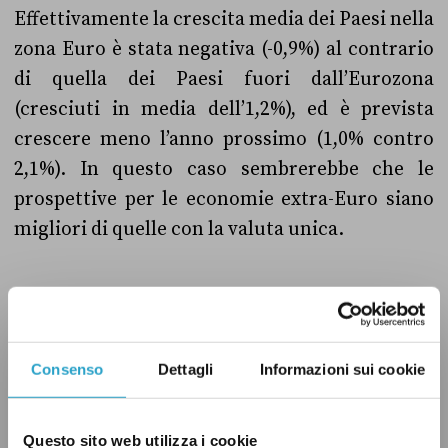
Effettivamente la crescita media dei Paesi nella
zona Euro è stata negativa (-0,9%) al contrario
di quella dei Paesi fuori dall’Eurozona
(cresciuti in media dell’1,2%), ed è prevista
crescere meno l’anno prossimo (1,0% contro
2,1%). In questo caso sembrerebbe che le
prospettive per le economie extra-Euro siano
migliori di quelle con la valuta unica.
Affrontiamo infine l’affermazione di Grillo per
cui uscire dall’Euro “non è essere fuori
Consenso
Dettagli
Informazioni sui cookie
dall’Europa”. Al momento non è esattamente
così. Infatti
tutti i Paesi dell’Unione europea
sono tenuti ad adottare la moneta unica
(una
Questo sito web utilizza i cookie