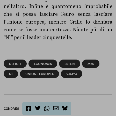
nell’altro. Infine è quantomeno improbabile
che si possa lasciare l’euro senza lasciare
l’Unione europea, mentre Grillo lo dichiara
come se fosse una certezza. Niente più di un
“Nì” per il leader cinquestelle.
DEFICIT
ECONOMIA
ESTERI
M5S
NÌ
UNIONE EUROPEA
V-DAY3
CONDIVIDI
twitter
email
bluesky
facebook
whatsapp