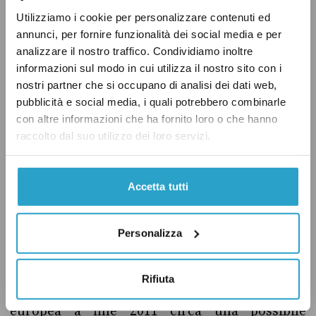
volta rispettati i criteri di convergenza), ad
Utilizziamo i cookie per personalizzare contenuti ed
eccezione di Regno Unito e Danimarca che
annunci, per fornire funzionalità dei social media e per
analizzare il nostro traffico. Condividiamo inoltre
hanno ottenuto un “opt-out”. Per i Paesi già
informazioni sul modo in cui utilizza il nostro sito con i
all’interno dell’Eurozona non esiste al
nostri partner che si occupano di analisi dei dati web,
momento una clausola per lasciare la valuta,
pubblicità e social media, i quali potrebbero combinarle
ma solo l’articolo 50 del Trattato per
con altre informazioni che ha fornito loro o che hanno
raccolto dal suo utilizzo dei loro servizi.
abbandonare l’Ue. Secondo un
working paper
della BCE del 2009, “l’uscita di uno Stato
Membro dall’UEM, senza l’uscita parallela
Accetta tutti
dall’UE sarebbe legalmente inconcepibile”
(traduzione nostra), mentre l’espulsione
Personalizza
dall’Euro sarebbe “quasi impossibile”. Questo
punto è stato ripreso in più occasioni (si veda
Rifiuta
qui
e
qui
) da funzionari della Commissione
europea a fine 2011 circa una possibile