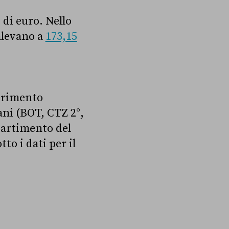
di euro. Nello
alevano a
173,15
ferimento
liani (BOT, CTZ 2°,
partimento del
to i dati per il