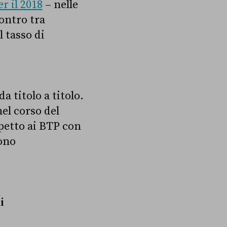
r il 2018
– nelle
contro tra
 tasso di
a titolo a titolo.
nel corso del
petto ai BTP con
cono
i