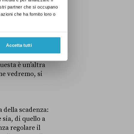
nostri partner che si occupano
azioni che ha fornito loro o
Accetta tutti
cui si fa
uesta è un’altra
ome vedremo, si
a della scadenza:
sia, di quello a
za regolare il