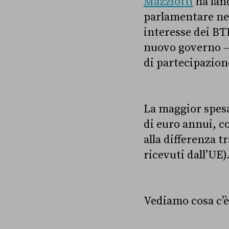
Mazziotti
ha lan
parlamentare nell
interesse dei BTP
nuovo governo –
di partecipazion
La maggior spesa
di euro annui, c
alla differenza t
ricevuti dall’UE)
Vediamo cosa c’è