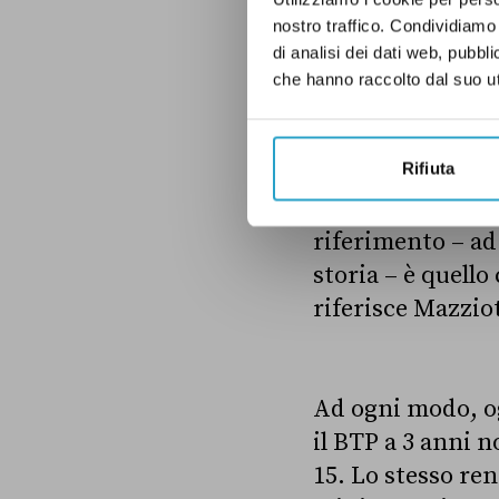
dal Dipartimento
nostro traffico. Condividiamo 
di analisi dei dati web, pubbl
che hanno raccolto dal suo uti
Il tasso dei BTP
Rifiuta
Non esiste un solo
riferimento – ad
storia – è quello
riferisce Mazziot
Ad ogni modo, og
il BTP a 3 anni n
15. Lo stesso re