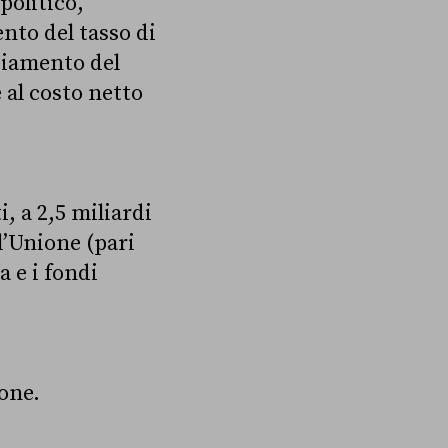
politico,
nto del tasso di
ediamento del
al costo netto
 a 2,5 miliardi
l’Unione (pari
a e i fondi
one.