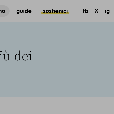
mo
guide
sostienici
fb
X
ig
iù dei