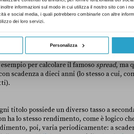
 del Tesoro del Ministero delle Finanze.
inoltre informazioni sul modo in cui utilizza il nostro sito con i 
icità e social media, i quali potrebbero combinarle con altre inform
lizzo dei loro servizi.
Personalizza
 “tasso dei BTP”, anche se di solito il titolo a 
 esempio per calcolare il famoso
spread
, ma q
 con scadenza a dieci anni (lo stesso a cui, c
ti).
ni titolo possiede un diverso tasso a second
on ha lo stesso rendimento, come è logico che 
ndimento, poi, varia periodicamente: a scaden