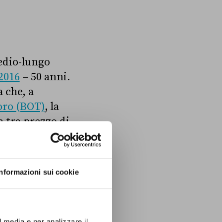
medio-lungo
2016
– 50 anni.
a che, a
oro (BOT)
, la
a tra prezzo di
ssa che viene
Informazioni sui cookie
co tipo di
 emesse ogni anno
l media e per analizzare il