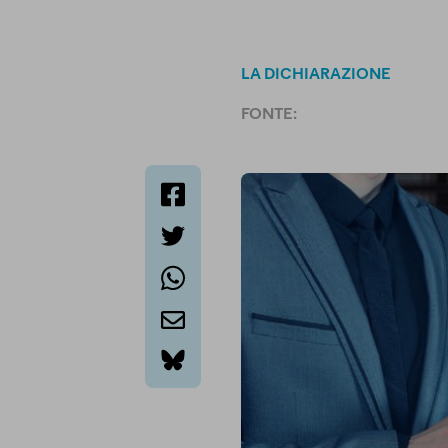
LA DICHIARAZIONE
FONTE:
facebook
twitter
whatsapp
email
bluesky