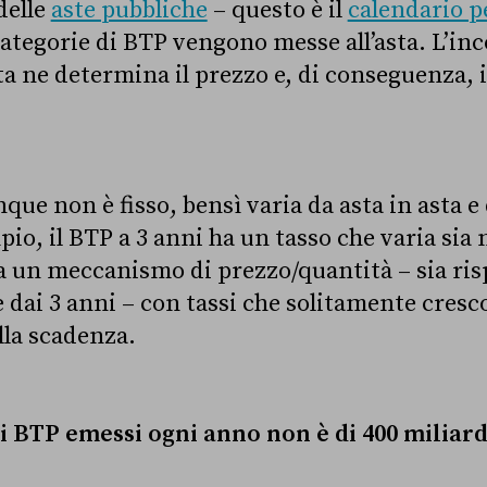
delle
aste pubbliche
– questo è il
calendario pe
categorie di BTP vengono messe all’asta. L’in
a ne determina il prezzo e, di conseguenza, il
ue non è fisso, bensì varia da asta in asta e d
io, il BTP a 3 anni ha un tasso che varia sia 
a un meccanismo di prezzo/quantità – sia ris
 dai 3 anni – con tassi che solitamente cres
lla scadenza.
 BTP emessi ogni anno non è di 400 miliard