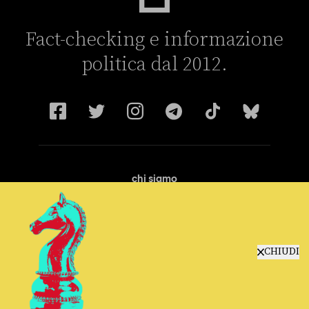
Fact-checking e informazione
politica dal 2012.
chi siamo
manifesto
redazione
progetti
lavora con noi
CHIUDI
contattaci