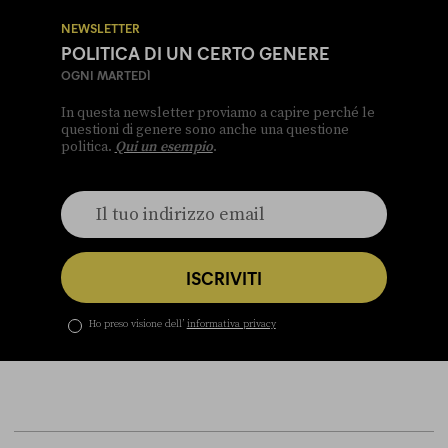
NEWSLETTER
POLITICA DI UN CERTO GENERE
OGNI MARTEDÌ
In questa newsletter proviamo a capire perché le
questioni di genere sono anche una questione
politica.
Qui un esempio
.
ISCRIVITI
Ho preso visione dell’
informativa privacy