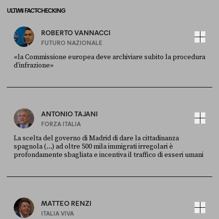
ULTIMI FACT-CHECKING
ROBERTO VANNACCI
FUTURO NAZIONALE
«la Commissione europea deve archiviare subito la procedura
d’infrazione»
FONTE
DATA
Ansa
28 LUGLIO 2026
ANTONIO TAJANI
FORZA ITALIA
La scelta del governo di Madrid di dare la cittadinanza
spagnola (...) ad oltre 500 mila immigrati irregolari è
profondamente sbagliata e incentiva il traffico di esseri umani
FONTE
DATA
X
30 LUGLIO
MATTEO RENZI
ITALIA VIVA