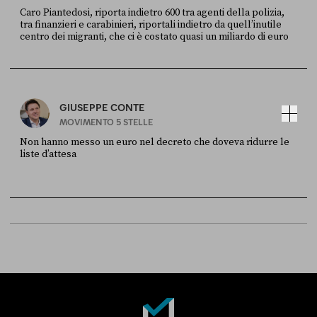
Caro Piantedosi, riporta indietro 600 tra agenti della polizia,
tra finanzieri e carabinieri, riportali indietro da quell’inutile
centro dei migranti, che ci è costato quasi un miliardo di euro
FONTE
DATA
Sky Live In
6 LUGLIO
GIUSEPPE CONTE
MOVIMENTO 5 STELLE
Non hanno messo un euro nel decreto che doveva ridurre le
liste d’attesa
FONTE
DATA
Sky Live In
6 LUGLIO