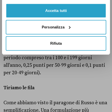
Inoltre non è sufficiente aver fornito qualche
Accetta tutti
consulenza o aver collaborato periodicamente
nel corso dei sei anni in questione per ottenere
i sei punti. Si richiedono infatti, per ottenere il
Personalizza
punto pieno per ogni anno di esperienza, un
minimo di 200 giornate lavorative. Se sono
Rifiuta
meno il punteggio cala (0,5 punti per un
periodo compreso tra i 100 e i 199 giorni
all’anno, 0,25 punti per 50-99 giorni e 0,1 punti
per 20-49 giorni).
Tiriamo le fila
Come abbiamo visto il paragone di Russo è una
semplificazione. Una formulazione più