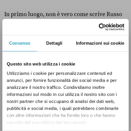
In primo luogo, non è vero come scrive Russo
che siano solo contratti con la Pa quelli
adeguati a dare punti. Da bando valgono anche
i contratti con «enti privati».
Consenso
Dettagli
Informazioni sui cookie
Nel caso della Pa non si parla poi di generici
Questo sito web utilizza i cookie
contratti, anche di consulenza o
Utilizziamo i cookie per personalizzare contenuti ed
collaborazione, ma di contratti che siano titoli
annunci, per fornire funzionalità dei social media e per
adeguati a dimostrare una «esperienza
analizzare il nostro traffico. Condividiamo inoltre
professionale maturata nella gestione e/o
informazioni sul modo in cui utilizza il nostro sito con i
nell’assistenza tecnica di programmi o progetti
nostri partner che si occupano di analisi dei dati web,
pubblicità e social media, i quali potrebbero combinarle
finanziati da fondi europei e nazionali afferenti
con altre informazioni che ha fornito loro o che hanno
la politica di coesione».
raccolto dal suo utilizzo dei loro servizi.