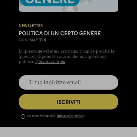
NEWSLETTER
POLITICA DI UN CERTO GENERE
OGNI MARTEDÌ
In questa newsletter proviamo a capire perché le
questioni di genere sono anche una questione
politica.
Qui un esempio
.
ISCRIVITI
Ho preso visione dell’
informativa privacy