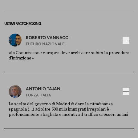
ULTIMI FACT-CHECKING
ROBERTO VANNACCI
FUTURO NAZIONALE
«la Commissione europea deve archiviare subito la procedura
d’infrazione»
FONTE
DATA
Ansa
28 LUGLIO 2026
ANTONIO TAJANI
FORZA ITALIA
La scelta del governo di Madrid di dare la cittadinanza
spagnola (...) ad oltre 500 mila immigrati irregolari è
profondamente sbagliata e incentiva il traffico di esseri umani
FONTE
DATA
X
30 LUGLIO