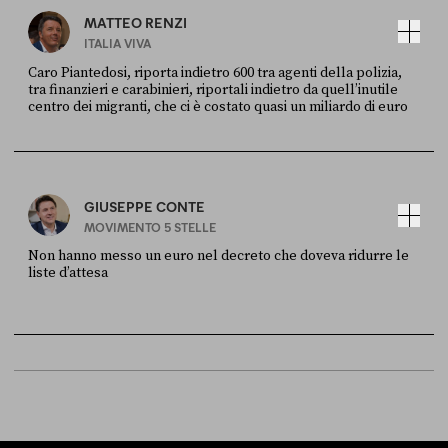
MATTEO RENZI
ITALIA VIVA
Caro Piantedosi, riporta indietro 600 tra agenti della polizia,
tra finanzieri e carabinieri, riportali indietro da quell’inutile
centro dei migranti, che ci è costato quasi un miliardo di euro
FONTE
DATA
Sky Live In
6 LUGLIO
GIUSEPPE CONTE
MOVIMENTO 5 STELLE
Non hanno messo un euro nel decreto che doveva ridurre le
liste d’attesa
FONTE
DATA
Sky Live In
6 LUGLIO