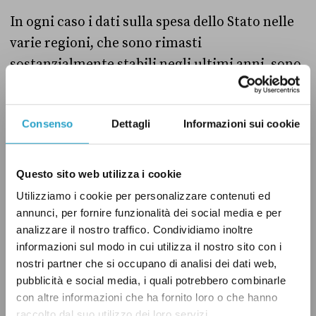
In ogni caso i dati sulla spesa dello Stato nelle
varie regioni, che sono rimasti
sostanzialmente stabili negli ultimi anni, sono
stati spesso ripresi anche da fonti di stampa
(ad esempio
qui
,
qui
e
qui
).
Consenso
Dettagli
Informazioni sui cookie
Conclusione
Questo sito web utilizza i cookie
Non è chiaro a cosa si riferisca Fratoianni
Utilizziamo i cookie per personalizzare contenuti ed
quando parla di spesa dello Stato per ogni
annunci, per fornire funzionalità dei social media e per
analizzare il nostro traffico. Condividiamo inoltre
cittadino lombardo e pugliese. Le cifre della
informazioni sul modo in cui utilizza il nostro sito con i
spesa regionalizzata, che per definizione è
nostri partner che si occupano di analisi dei dati web,
esattamente la spesa dello Stato in ogni singola
pubblicità e social media, i quali potrebbero combinarle
regione, sono molto diverse da quelle riportate
con altre informazioni che ha fornito loro o che hanno
raccolto dal suo utilizzo dei loro servizi.