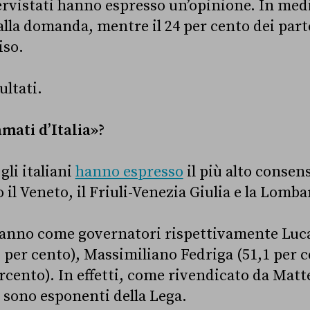
ervistati hanno espresso un’opinione. In medi
alla domanda, mentre il 24 per cento dei parte
iso.
ultati.
amati d’Italia»?
gli italiani
hanno espresso
il più alto consen
il Veneto, il Friuli-Venezia Giulia e la Lomba
hanno come governatori rispettivamente Luca
 per cento), Massimiliano Fedriga (51,1 per ce
cento). In effetti, come rivendicato da Matteo
i sono esponenti della Lega.