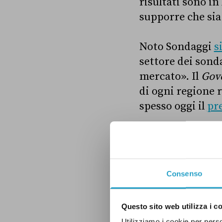
risultati sono in
supporre che sia 
Noto Sondaggi
s
settore dei sonda
mercato». Il
Gov
di ogni regione 
spesso oggi il
pre
Quali sono, dunqu
Consenso
Che cosa chiede
Questo sito web utilizza i c
Utilizziamo i cookie per perso