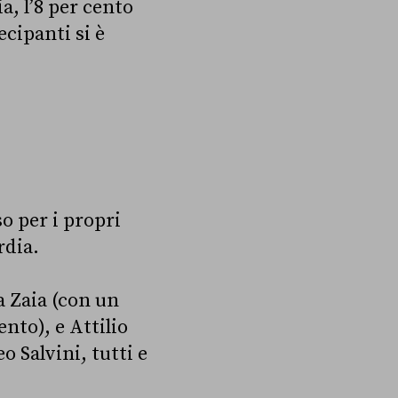
a, l’8 per cento
cipanti si è
so per i propri
rdia.
 Zaia (con un
nto), e Attilio
 Salvini, tutti e