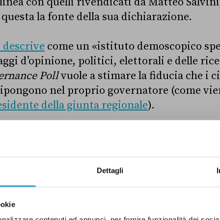
 linea con quelli rivendicati da Matteo Salvin
questa la fonte della sua dichiarazione.
i descrive
come un «istituto demoscopico spec
ggi d’opinione, politici, elettorali e delle ric
ernance Poll
vuole a stimare la fiducia che i ci
ripongono nel proprio governatore (come vie
sidente della giunta regionale
).
e, i «più amati d’Italia»?
Dettagli
va il sondaggio?
ookie
nalizzare contenuti ed annunci, per fornire funzionalità dei socia