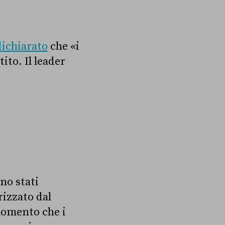
dichiarato
che «i
ito. Il leader
no stati
izzato dal
momento che i