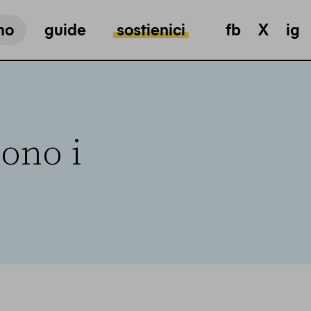
mo
guide
sostienici
fb
X
ig
cono i