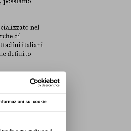
i, possiamo
ializzato nel
erche di
ttadini italiani
ne definito
Informazioni sui cookie
l media e per analizzare il